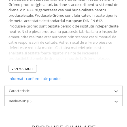
FREUND
Grömo produce jgheaburi, burlane si accesorii pentru sistemul de
FALZSID
drenaj din 1888 si garanteaza cea mai buna calitate pentru
STUBAI
produsele sale. Produsele Grömo sunt fabricate din toate tipurile
de metal acceptate de standardul european DIN EN 612.
SCHLEBACH
Produsele Grömo sunt testate periodic de institutii independente
neutre. Nici o piesa produsa nu paraseste fabrica fara o inspectie
amanuntita realizata atat automat prin scanare cat si manual de
catre responsabilii de calitate. Astfel, riscul de a livra o piesa cu
defect este redus la maxim. Calitatea materiei prime este
analizata si testata foarte riguros inainte de inceperea
productiei.Sistemele de drenaj din inox de la Grömo folosesc
materia prima de foarte buna calitate, iar materialele depasesc
standardul de caltate european pentru inox - DIN EN 10088-1.
VEZI MAI MULT
Informatii conformitate produs
Caracteristici
Review-uri
(0)