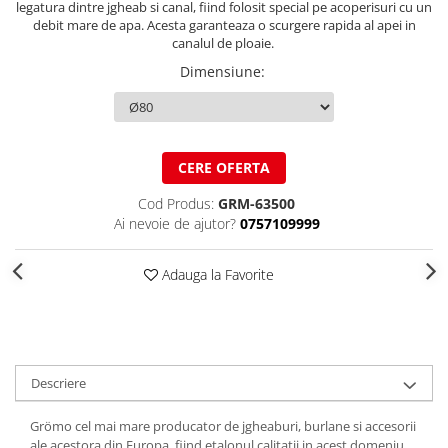
legatura dintre jgheab si canal, fiind folosit special pe acoperisuri cu un
Structuri fatade ventilate
Accesorii ciocane
debit mare de apa. Acesta garanteaza o scurgere rapida al apei in
canalul de ploaie.
Scule
Dimensiune
:
Trasatoare
Dispozitiv de indoit
Sabloane
Prisme
CERE OFERTA
Expandoare
Cod Produs:
GRM-63500
Fierastraie
Ai nevoie de ajutor?
0757109999
Topoare
Leviere
Adauga la Favorite
Nicovale
Accesorii
SOREX
BUSCHMANN
Descriere
PROD-MASZ
WUKO
Grömo cel mai mare producator de jgheaburi, burlane si accesorii
ale acestora din Europa, fiind etalonul calitatii in acest domeniu.