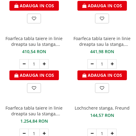
ADAUGA IN COS
ADAUGA IN COS
Foarfeca tabla taiere in linie
Foarfeca tabla taiere in linie
dreapta sau la stanga,
dreapta sau la stanga,
lungime 260mm, max. 1,8mm
lungime 260mm, max. 1,8mm
410,54 RON
441,98 RON
titan zinc si 1,2mm otel
titan zinc si 1,2mm otel
prevopsit, Freund
prevopsit, Freund
ADAUGA IN COS
ADAUGA IN COS
Foarfeca tabla taiere in linie
Lochschere stanga, Freund
dreapta sau la stanga,
144,57 RON
lungime 260mm, max. 1,8mm
1.254,84 RON
titan zinc si 1,2mm otel
prevopsit, Freund