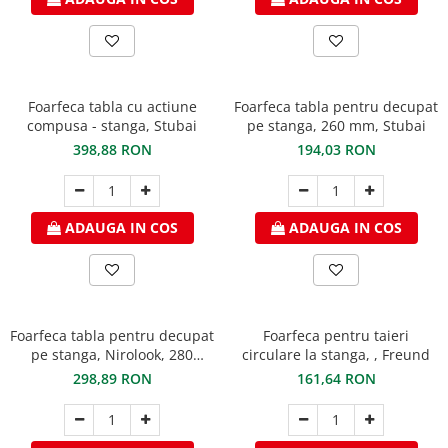
FREUND
FALZSID
STUBAI
SCHLEBACH
Foarfeca tabla cu actiune
Foarfeca tabla pentru decupat
compusa - stanga, Stubai
pe stanga, 260 mm, Stubai
398,88 RON
194,03 RON
ADAUGA IN COS
ADAUGA IN COS
Foarfeca tabla pentru decupat
Foarfeca pentru taieri
pe stanga, Nirolook, 280
circulare la stanga, , Freund
mm,Stubai
298,89 RON
161,64 RON