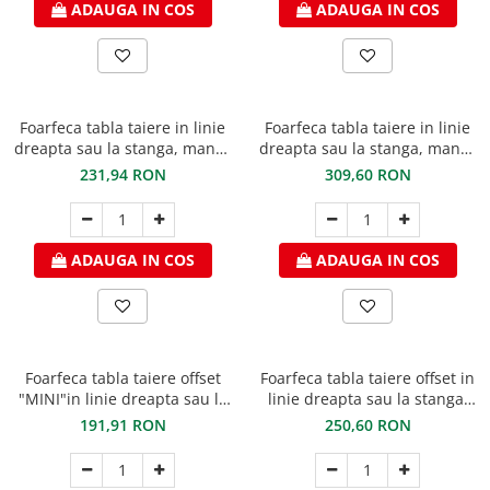
ADAUGA IN COS
ADAUGA IN COS
Foarfeca tabla taiere in linie
Foarfeca tabla taiere in linie
dreapta sau la stanga, maner
dreapta sau la stanga, maner
PVC verde , lungime 240mm,
PVC verde , lungime 260mm,
231,94 RON
309,60 RON
max. 1,2mm titan zinc si
max. 1,2mm titan zinc si
0,8mm otel prevopsit, Freund
0,8mm otel prevopsit, Freund
ADAUGA IN COS
ADAUGA IN COS
Foarfeca tabla taiere offset
Foarfeca tabla taiere offset in
"MINI"in linie dreapta sau la
linie dreapta sau la stanga,
stanga, lungime 180mm, max.
lungime 240mm, max. 1,8mm
191,91 RON
250,60 RON
1mm titan zinc si 0,8mm otel
titan zinc si 1,2mm otel
prevopsit, Freund
prevopsit, Freund