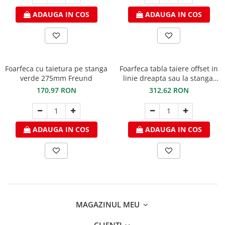
ADAUGA IN COS
ADAUGA IN COS
Foarfeca cu taietura pe stanga
Foarfeca tabla taiere offset in
verde 275mm Freund
linie dreapta sau la stanga,
lungime 260mm, max. 1,8mm
170,97 RON
312,62 RON
titan zinc si 1,2mm otel
prevopsit, Freund
ADAUGA IN COS
ADAUGA IN COS
MAGAZINUL MEU