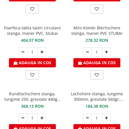
Structuri fatade ventilate
Accesorii ciocane
Scule
Trasatoare
Foarfeca tabla taieri circulare
Mini Kombi Blechschere
Dispozitiv de indoit
stanga, maner PVC, Stubai
stanga, maner PVC STUBAI
Sabloane
404,07 RON
278,32 RON
Prisme
Expandoare
Fierastraie
ADAUGA IN COS
ADAUGA IN COS
Topoare
Leviere
Nicovale
Accesorii
Rundlochschere stanga,
Lochshere stanga, lungime
SOREX
lungime 250, greutate 440gr,
300mm, greutate 560gr,
Stubai
Stubai
368,13 RON
184,38 RON
BUSCHMANN
PROD-MASZ
WUKO
ADAUGA IN COS
ADAUGA IN COS