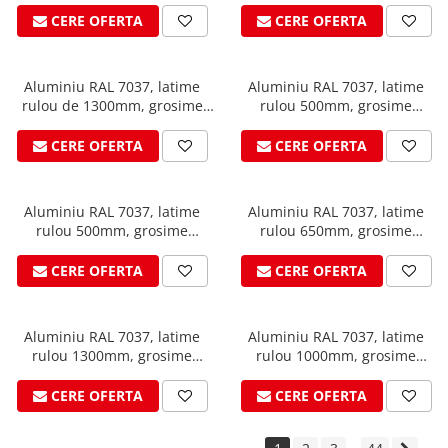
WUKO
CERE OFERTA
CERE OFERTA
FREUND
FALZSID
Aluminiu RAL 7037, latime
Aluminiu RAL 7037, latime
STUBAI
rulou de 1300mm, grosime
rulou 500mm, grosime
SCHLEBACH
0.7mm, suprafata 3D, VESTIS
0.8mm, suprafata 3D, VESTIS
Tinichigerie - Utilaje
CERE OFERTA
CERE OFERTA
Utilaje pentru tabla
Ardezie - Scule si Utilaje
Aluminiu RAL 7037, latime
Aluminiu RAL 7037, latime
Sudura si Lipire Profesionala
rulou 500mm, grosime
rulou 650mm, grosime
0.7mm, suprafata 3D STUCCO,
Pentru tabla
0.7mm, suprafata 3D STUCCO,
VESTIS
VESTIS
CERE OFERTA
CERE OFERTA
- Seturi de sudura
- Capete pentru lipit
- Piese individuale
Aluminiu RAL 7037, latime
Aluminiu RAL 7037, latime
rulou 1300mm, grosime
rulou 1000mm, grosime
- Consumabile pentru cositorit
0.7mm, suprafata 3D STUCCO,
0.8mm suprafata 3D STUCCO,
- Recipienti si pensule
VESTIS
VESTIS
CERE OFERTA
CERE OFERTA
Pentru membrane
- Role presoare