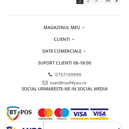
1
2
3
44
...
- Duze suflanta
- Utilaje de lipit
- Arzatoare pe gaz
MAGAZINUL MEU
Unelte pentru constructii
- Unelte de mana
CLIENTI
- Unelte de taiere si gaurire
DATE COMERCIALE
- Auxiliare
- Unelte pentru masurare si
SUPORT CLIENTI
08-18:00
trasare
0757109999
- Unelte pentru fixare si prindere
ioan@roof4you.ro
- Piese de schimb
SOCIAL
URMARESTE-NE IN SOCIAL MEDIA
- Protectie si siguranta
- Unelte de gaurit
Unelte pentru prelucrarea
lemnului
Unelte pentru industria forestiera