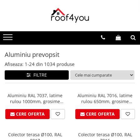
Toate Produsele
Tinichigerie - Scule
Foarfeci
Foarfeci pelican
Aluminiu prevopsit
Foarfeci de stanga (L)
Afiseaza:
1-
24
din
1034
produse
Foarfeci de dreapta (R)
FILTRE
Foarfeci cu taiere dreapta
Foarfeci pentru crestaturi
Foarfeci speciale
Aluminiu RAL 7037, latime
Aluminiu RAL 7016, latime
Seturi foarfeci
rulou 1000mm, grosime
rulou 650mm, grosime
0.7mm, suprafata K2, VESTIS
0.7mm, suprafata 3D, VESTIS
Clesti
CERE OFERTA
CERE OFERTA
Clesti 45°
Clesti 90°
Clesti drepti
Colector terasa Ø100, RAL
Colector terasa Ø100, RAL