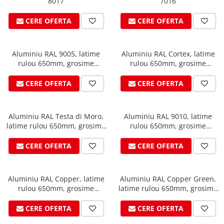
8017
7016
Clesti inchidere falt
Clesti din aluminiu
CERE OFERTA
CERE OFERTA
Clesti inchidere in streasina
Clesti jgheaburi si burlane
Aluminiu RAL 9005, latime
Aluminiu RAL Cortex, latime
Clesti mari
rulou 650mm, grosime
rulou 650mm, grosime
Clesti blocatori
0.7mm, suprafata K2, VESTIS
0.7mm, suprafata 3D, VESTIS
Clesti de sficuit
CERE OFERTA
CERE OFERTA
Clesti inchidere capace atic
Clesti speciali
Aluminiu RAL Testa di Moro,
Aluminiu RAL 9010, latime
Clesti de dulgherie
latime rulou 650mm, grosime
rulou 650mm, grosime
Accesorii clesti
0.7mm, suprafata K2, VESTIS
0.7mm, suprafata K2, VESTIS
CERE OFERTA
CERE OFERTA
Ciocane
Ciocane cu cap din plastic
Ciocane cu cap din cauciuc
Aluminiu RAL Copper, latime
Aluminiu RAL Copper Green,
Ciocane cu cap din lemn
rulou 650mm, grosime
latime rulou 650mm, grosime
0.7mm, suprafata K2, VESTIS
0.7mm, suprafata K2, VESTIS
Ciocane cu cap din fier
CERE OFERTA
CERE OFERTA
Ciocane fara recul