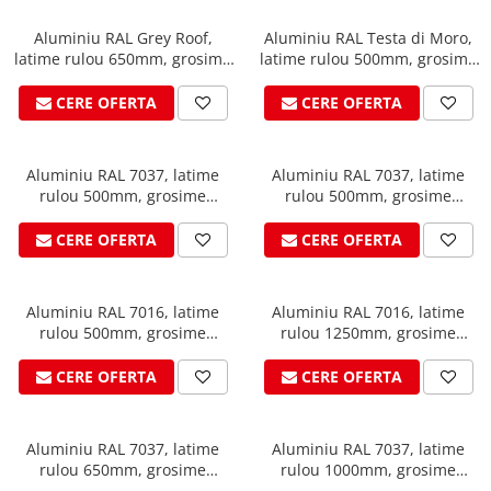
Ciocane pentru plumb
Ciocane de finisaje
Aluminiu RAL Grey Roof,
Aluminiu RAL Testa di Moro,
latime rulou 650mm, grosime
latime rulou 500mm, grosime
Accesorii ciocane
0.7mm, suprafata K2, VESTIS
0.7mm, suprafata 3D, VESTIS
Scule
CERE OFERTA
CERE OFERTA
Trasatoare
Dispozitiv de indoit
Aluminiu RAL 7037, latime
Aluminiu RAL 7037, latime
Sabloane
rulou 500mm, grosime
rulou 500mm, grosime
Prisme
0.7mm, suprafata K2, VESTIS
0.7mm, suprafata 3D, VESTIS
CERE OFERTA
CERE OFERTA
Expandoare
Fierastraie
Topoare
Aluminiu RAL 7016, latime
Aluminiu RAL 7016, latime
Leviere
rulou 500mm, grosime
rulou 1250mm, grosime
0.8mm, suprafata 3D, VESTIS
0.8mm, suprafata 3D STUCCO,
Nicovale
VESTIS
CERE OFERTA
CERE OFERTA
Accesorii
SOREX
BUSCHMANN
Aluminiu RAL 7037, latime
Aluminiu RAL 7037, latime
rulou 650mm, grosime
rulou 1000mm, grosime
PROD-MASZ
0.7mm, suprafata 3D, VESTIS
0.8mm, suprafata 3D, VESTIS