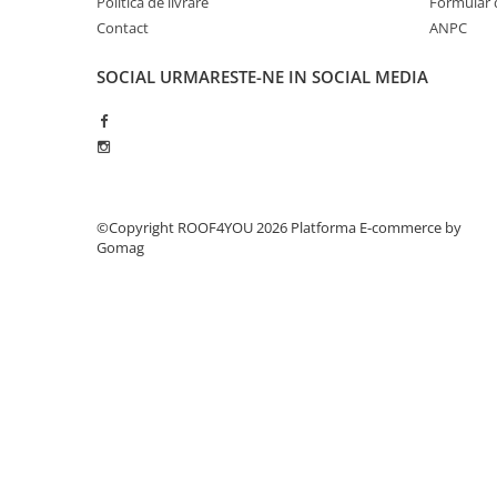
Politica de livrare
Formular 
WUKO
Contact
ANPC
FREUND
FALZSID
SOCIAL
URMARESTE-NE IN SOCIAL MEDIA
STUBAI
SCHLEBACH
Tinichigerie - Utilaje
Utilaje pentru tabla
Ardezie - Scule si Utilaje
©Copyright ROOF4YOU 2026
Platforma E-commerce by
Sudura si Lipire Profesionala
Gomag
Pentru tabla
- Seturi de sudura
- Capete pentru lipit
- Piese individuale
- Consumabile pentru cositorit
- Recipienti si pensule
Pentru membrane
- Role presoare