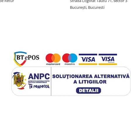
de Retur
Strada Logofat Tautu 71, sector 3
București, Bucuresti