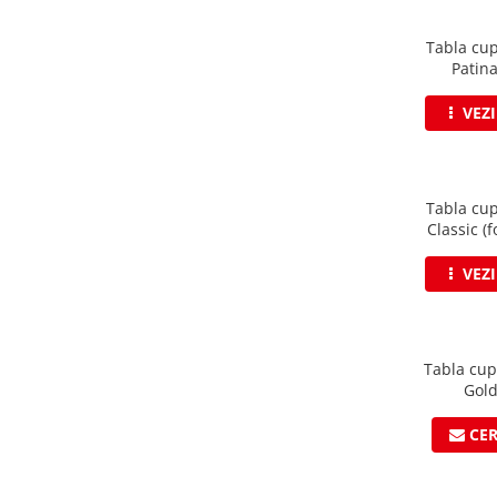
Clesti inchidere falt
Clesti din aluminiu
Tabla cu
Clesti inchidere in streasina
Patina
Clesti jgheaburi si burlane
VEZ
Clesti mari
Clesti blocatori
Clesti de sficuit
Tabla cu
Clesti inchidere capace atic
Classic (
Clesti speciali
Clesti de dulgherie
VEZ
Accesorii clesti
Ciocane
Ciocane cu cap din plastic
Tabla cu
Ciocane cu cap din cauciuc
Gold
Ciocane cu cap din lemn
CE
Ciocane cu cap din fier
Ciocane fara recul