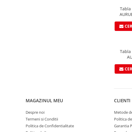
Ciocane pentru plumb
Tabla
Ciocane de finisaje
AURU
Accesorii ciocane
Scule
CE
Trasatoare
Dispozitiv de indoit
Sabloane
Tabla
Prisme
AU
Expandoare
CE
Fierastraie
Topoare
Leviere
Nicovale
MAGAZINUL MEU
CLIENTI
Accesorii
SOREX
Despre noi
Metode de
Termeni si Conditii
Politica d
BUSCHMANN
Politica de Confidentialitate
Garantia 
PROD-MASZ