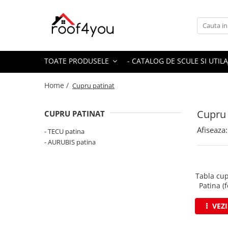
Toate Produsele
Tinichigerie - Scule
TOATE PRODUSELE
- CATALOG DE SCULE SI UTILA
Foarfeci
Foarfeci pelican
Home /
Cupru patinat
Foarfeci de stanga (L)
Foarfeci de dreapta (R)
Cupru 
CUPRU PATINAT
Foarfeci cu taiere dreapta
Afiseaza:
- TECU patina
Foarfeci pentru crestaturi
- AURUBIS patina
Foarfeci speciale
Seturi foarfeci
Tabla cu
Clesti
Patina (
Clesti 45°
Clesti 90°
VEZ
Clesti drepti