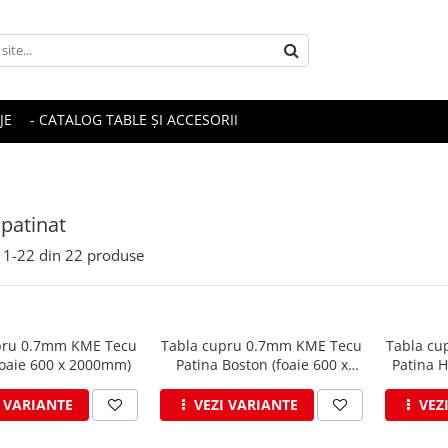
JE
- CATALOG TABLE ȘI ACCESORII
patinat
1-
22
din
22
produse
pru 0.7mm KME Tecu
Tabla cupru 0.7mm KME Tecu
Tabla cu
foaie 600 x 2000mm)
Patina Boston (foaie 600 x
Patina H
3000mm)
I VARIANTE
VEZI VARIANTE
VEZ