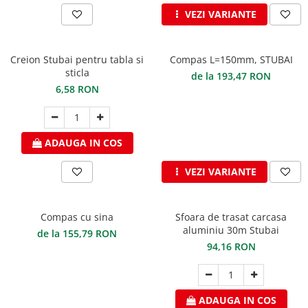
Ferestre de mansarda
VEZI VARIANTE
Clesti inchidere in streasina
ROTO
Clesti jgheaburi si burlane
Accesorii invelitori si fatade
Clesti mari
Creion Stubai pentru tabla si
Compas L=150mm, STUBAI
Clesti blocatori
Cleme fixe si mobile
sticla
de la 193,47 RON
Clesti de sficuit
6,58 RON
Parazapezi
Clesti inchidere capace atic
Ornamente invelitori
Clesti speciali
Folii de difuzie
Clesti de dulgherie
ADAUGA IN COS
Ventilatii
Accesorii clesti
Parafrunzare
VEZI VARIANTE
Ciocane
Suporti panouri fotovoltaice
Elemente de dilatare
Ciocane cu cap din plastic
Suruburi si cuie
Ciocane cu cap din cauciuc
Compas cu sina
Sfoara de trasat carcasa
aluminiu 30m Stubai
Lucru pe acoperis
de la 155,79 RON
Ciocane cu cap din lemn
94,16 RON
Platforme de lucru
Ciocane cu cap din fier
Trepte de acces
Ciocane fara recul
Lucru pe acoperis
Ciocane pentru plumb
ADAUGA IN COS
Seturi trepte acces pe acoperis
Ciocane de finisaje