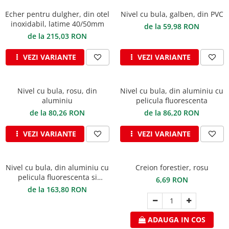
FREUND
FALZSID
Echer pentru dulgher, din otel
Nivel cu bula, galben, din PVC
inoxidabil, latime 40/50mm
de la 59,98 RON
STUBAI
de la 215,03 RON
SCHLEBACH
VEZI VARIANTE
VEZI VARIANTE
Nivel cu bula, rosu, din
Nivel cu bula, din aluminiu cu
aluminiu
pelicula fluorescenta
de la 80,26 RON
de la 86,20 RON
VEZI VARIANTE
VEZI VARIANTE
Nivel cu bula, din aluminiu cu
Creion forestier, rosu
pelicula fluorescenta si
6,69 RON
magnetica, anodizat cu aur
de la 163,80 RON
ADAUGA IN COS