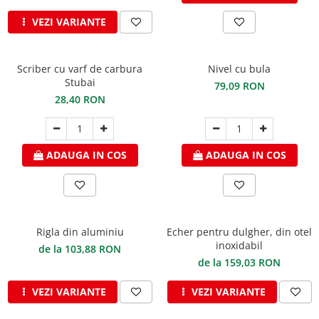
Structuri fatade ventilate
Accesorii ciocane
VEZI VARIANTE
Scule
Trasatoare
Scriber cu varf de carbura
Nivel cu bula
Dispozitiv de indoit
Stubai
79,09 RON
Sabloane
28,40 RON
Prisme
Expandoare
Fierastraie
ADAUGA IN COS
ADAUGA IN COS
Topoare
Leviere
Nicovale
Accesorii
Rigla din aluminiu
Echer pentru dulgher, din otel
SOREX
inoxidabil
de la 103,88 RON
de la 159,03 RON
BUSCHMANN
PROD-MASZ
VEZI VARIANTE
VEZI VARIANTE
WUKO