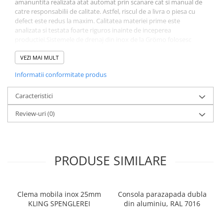
amanuntita realizata atat automat prin scanare cat si manual de
WUKO
catre responsabilii de calitate. Astfel, riscul de a livra o piesa cu
FREUND
defect este redus la maxim. Calitatea materiei prime este
analizata si testata foarte riguros inainte de inceperea
FALZSID
productiei.Sistemele de drenaj din inox de la Grömo folosesc
STUBAI
materia prima de foarte buna calitate, iar materialele depasesc
SCHLEBACH
standardul de caltate european pentru inox - DIN EN 10088-1.
VEZI MAI MULT
Tinichigerie - Utilaje
Informatii conformitate produs
Utilaje pentru tabla
Caracteristici
Ardezie - Scule si Utilaje
Sudura si Lipire Profesionala
Review-uri
(0)
Pentru tabla
- Seturi de sudura
- Capete pentru lipit
PRODUSE SIMILARE
- Piese individuale
- Consumabile pentru cositorit
- Recipienti si pensule
Clema mobila inox 25mm
Consola parazapada dubla
Pentru membrane
KLING SPENGLEREI
din aluminiu, RAL 7016
- Role presoare