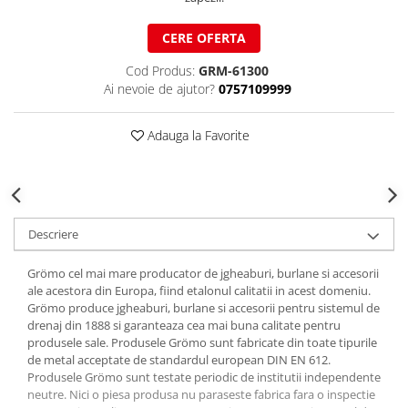
Ciocane pentru plumb
Ciocane de finisaje
CERE OFERTA
Accesorii ciocane
Cod Produs:
GRM-61300
Scule
Ai nevoie de ajutor?
0757109999
Trasatoare
Dispozitiv de indoit
Adauga la Favorite
Sabloane
Prisme
Expandoare
Fierastraie
Descriere
Topoare
Leviere
Grömo cel mai mare producator de jgheaburi, burlane si accesorii
ale acestora din Europa, fiind etalonul calitatii in acest domeniu.
Nicovale
Grömo produce jgheaburi, burlane si accesorii pentru sistemul de
Accesorii
drenaj din 1888 si garanteaza cea mai buna calitate pentru
produsele sale. Produsele Grömo sunt fabricate din toate tipurile
SOREX
de metal acceptate de standardul european DIN EN 612.
BUSCHMANN
Produsele Grömo sunt testate periodic de institutii independente
PROD-MASZ
neutre. Nici o piesa produsa nu paraseste fabrica fara o inspectie