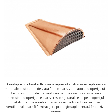
Clesti inchidere falt
Clesti din aluminiu
Clesti inchidere in streasina
Clesti jgheaburi si burlane
Clesti mari
Clesti blocatori
Clesti de sficuit
Clesti inchidere capace atic
Clesti speciali
Clesti de dulgherie
Accesorii clesti
Ciocane
Ciocane cu cap din plastic
Avantajele produselor
Grömo
le reprezinta calitatea exceptionala a
Ciocane cu cap din cauciuc
materialelor si durata de viata foarte mare. Ventilatorul acoperișului a
fost folosit timp de mai mulți ani pentru a ventila și a dezaera
Ciocane cu cap din lemn
streașina, acoperișurile plate, crestele și canalele de pe acoperișul
Ciocane cu cap din fier
metalic. Pentru zonele cu zăpadă sau clădiri în locuri expuse,
ventilatorul poate fi furnizat și cu protecție suplimentară împotriva
Ciocane fara recul
zăpezii.