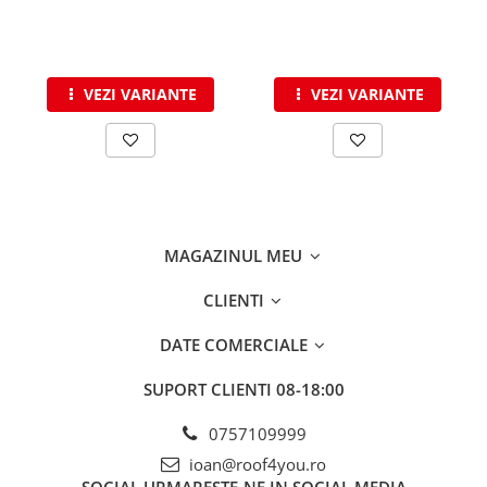
- Duze suflanta
- Utilaje de lipit
- Arzatoare pe gaz
VEZI VARIANTE
VEZI VARIANTE
Unelte pentru constructii
- Unelte de mana
- Unelte de taiere si gaurire
- Auxiliare
- Unelte pentru masurare si
MAGAZINUL MEU
trasare
- Unelte pentru fixare si prindere
CLIENTI
- Piese de schimb
DATE COMERCIALE
- Protectie si siguranta
SUPORT CLIENTI
08-18:00
- Unelte de gaurit
Unelte pentru prelucrarea
0757109999
lemnului
ioan@roof4you.ro
Unelte pentru industria forestiera