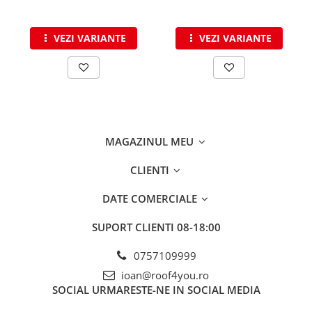
WUKO
FREUND
VEZI VARIANTE
VEZI VARIANTE
FALZSID
STUBAI
SCHLEBACH
Tinichigerie - Utilaje
Utilaje pentru tabla
Ardezie - Scule si Utilaje
MAGAZINUL MEU
Sudura si Lipire Profesionala
CLIENTI
Pentru tabla
- Seturi de sudura
DATE COMERCIALE
- Capete pentru lipit
SUPORT CLIENTI
08-18:00
- Piese individuale
- Consumabile pentru cositorit
0757109999
- Recipienti si pensule
ioan@roof4you.ro
Pentru membrane
SOCIAL
URMARESTE-NE IN SOCIAL MEDIA
- Role presoare