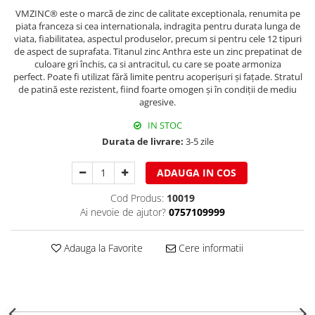
Clesti inchidere falt
VMZINC® este o marcă de zinc de calitate exceptionala, renumita pe
Clesti din aluminiu
piata franceza si cea internationala, indragita pentru durata lunga de
viata, fiabilitatea, aspectul produselor, precum si pentru cele 12 tipuri
Clesti inchidere in streasina
de aspect de suprafata. Titanul zinc Anthra este un zinc prepatinat de
Clesti jgheaburi si burlane
culoare gri închis, ca si antracitul, cu care se poate armoniza
perfect. Poate fi utilizat fără limite pentru acoperişuri şi faţade. Stratul
Clesti mari
de patină este rezistent, fiind foarte omogen şi în condiţii de mediu
Clesti blocatori
agresive.
Clesti de sficuit
IN STOC
Clesti inchidere capace atic
Durata de livrare:
3-5 zile
Clesti speciali
Clesti de dulgherie
ADAUGA IN COS
Accesorii clesti
Cod Produs:
10019
Ciocane
Ai nevoie de ajutor?
0757109999
Ciocane cu cap din plastic
Ciocane cu cap din cauciuc
Adauga la Favorite
Cere informatii
Ciocane cu cap din lemn
Ciocane cu cap din fier
Ciocane fara recul