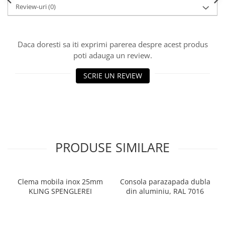
Ciocane pentru plumb
Review-uri
(0)
Ciocane de finisaje
Accesorii ciocane
Scule
Daca doresti sa iti exprimi parerea despre acest produs
poti adauga un review.
Trasatoare
Dispozitiv de indoit
SCRIE UN REVIEW
Sabloane
Prisme
Expandoare
Fierastraie
Topoare
PRODUSE SIMILARE
Leviere
Nicovale
Accesorii
Clema mobila inox 25mm
Consola parazapada dubla
KLING SPENGLEREI
din aluminiu, RAL 7016
SOREX
BUSCHMANN
PROD-MASZ