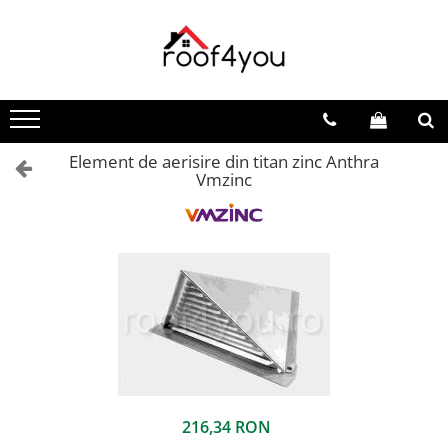
Toate Produsele
Tinichigerie - Scule
Foarfeci
Element de aerisire din titan zinc Anthra
Foarfeci pelican
Vmzinc
Foarfeci de stanga (L)
Foarfeci de dreapta (R)
Foarfeci cu taiere dreapta
Foarfeci pentru crestaturi
Foarfeci speciale
Seturi foarfeci
Clesti
Clesti 45°
Clesti 90°
216,34 RON
Clesti drepti