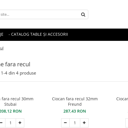
JE
- CATALOG TABLE ȘI ACCESORII
cul
e fara recul
1-
4
din
4
produse
n fara recul 30mm
Ciocan fara recul 32mm
Cioca
Stubai
Freund
208,12 RON
287,43 RON