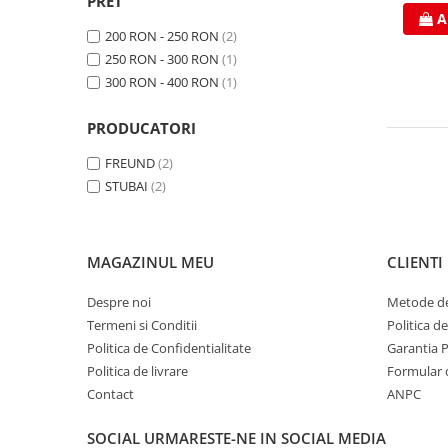
PRET
Clesti inchidere falt
A
Clesti din aluminiu
200 RON - 250 RON
(2)
Clesti inchidere in streasina
250 RON - 300 RON
(1)
300 RON - 400 RON
(1)
Clesti jgheaburi si burlane
Clesti mari
PRODUCATORI
Clesti blocatori
Clesti de sficuit
FREUND
(2)
STUBAI
(2)
Clesti inchidere capace atic
Clesti speciali
Clesti de dulgherie
MAGAZINUL MEU
CLIENTI
Accesorii clesti
Ciocane
Despre noi
Metode de
Ciocane cu cap din plastic
Termeni si Conditii
Politica d
Politica de Confidentialitate
Garantia 
Ciocane cu cap din cauciuc
Politica de livrare
Formular 
Ciocane cu cap din lemn
Contact
ANPC
Ciocane cu cap din fier
Ciocane fara recul
SOCIAL
URMARESTE-NE IN SOCIAL MEDIA