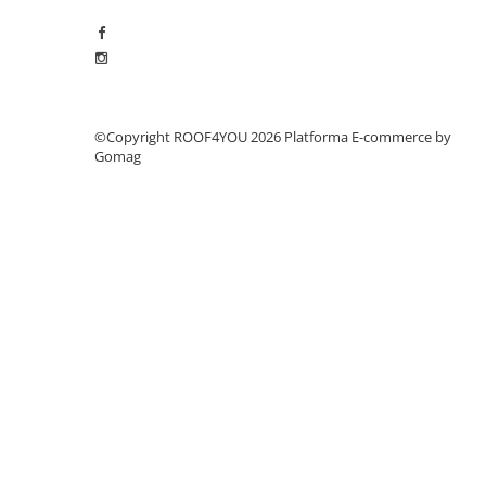
Ciocane pentru plumb
Ciocane de finisaje
Accesorii ciocane
Scule
Trasatoare
©Copyright ROOF4YOU 2026
Platforma E-commerce by
Dispozitiv de indoit
Gomag
Sabloane
Prisme
Expandoare
Fierastraie
Topoare
Leviere
Nicovale
Accesorii
SOREX
BUSCHMANN
PROD-MASZ