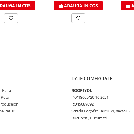
DAUGA IN COS
ADAUGA IN COS
A
DATE COMERCIALE
 Plata
ROOF4YOU
e Retur
J40/18005/20.10.2021
Produselor
RO45089092
de Retur
Strada Logofat Tautu 71, sector 3
București, Bucuresti