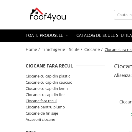
Toate Produsele
Tinichigerie - Scule
TOATE PRODUSELE
- CATALOG DE SCULE SI UTILA
Foarfeci
Foarfeci pelican
Home /
Tinichigerie - Scule /
Ciocane /
Ciocane fara re
Foarfeci de stanga (L)
Foarfeci de dreapta (R)
Ciocan
CIOCANE FARA RECUL
Foarfeci cu taiere dreapta
Afiseaza:
Ciocane cu cap din plastic
Foarfeci pentru crestaturi
Ciocane cu cap din cauciuc
Foarfeci speciale
Ciocane cu cap din lemn
Seturi foarfeci
Ciocane cu cap din fier
Ciocane fara recul
Cioca
Clesti
Ciocane pentru plumb
Clesti 45°
Ciocane de finisaje
Clesti 90°
Accesorii ciocane
Clesti drepti