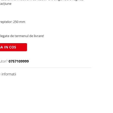
tracțiune
 treptelor: 250 mm
legate de termenul de livrare!
A IN COS
utor?
0757109999
informatii