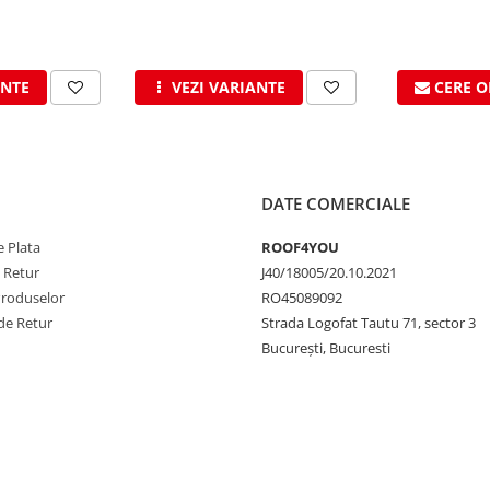
ANTE
VEZI VARIANTE
CERE O
DATE COMERCIALE
 Plata
ROOF4YOU
e Retur
J40/18005/20.10.2021
Produselor
RO45089092
de Retur
Strada Logofat Tautu 71, sector 3
București, Bucuresti