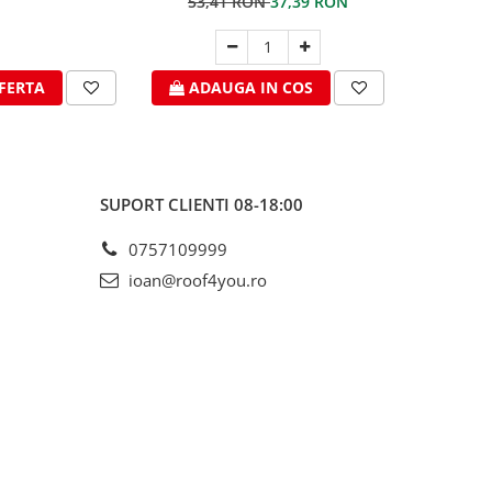
53,41 RON
37,39 RON
FERTA
ADAUGA IN COS
CER
SUPORT CLIENTI
08-18:00
0757109999
ioan@roof4you.ro