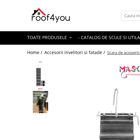
Toate Produsele
Tinichigerie - Scule
TOATE PRODUSELE
- CATALOG DE SCULE SI UTILA
Foarfeci
Foarfeci pelican
Home /
Accesorii invelitori si fatade /
Scara de acoperis 
Foarfeci de stanga (L)
Foarfeci de dreapta (R)
Foarfeci cu taiere dreapta
Foarfeci pentru crestaturi
Foarfeci speciale
Seturi foarfeci
Clesti
Clesti 45°
Clesti 90°
Clesti drepti