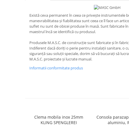
Ciocane pentru plumb
Ciocane de finisaje
Există ceva permanent în ceea ce privește instrumentele b
Accesorii ciocane
manevrabilitatea și fiabilitatea sunt ceea ce îl face un artic
Scule
suflet nu sunt de obicei produse în masă. Sunt fabricate î
maestrul încă se identifică cu produsul.
Trasatoare
Dispozitiv de indoit
Produsele M.A.S.C. de construcție sunt fabricate și în fabric
Sabloane
Indiferent dacă doriți o perie pentru instalații sanitare, o c
siguranță sau soluții speciale, dorim să vă bucurați să lucr
Prisme
M.A.S.C. proiectate și lucrate manual.
Expandoare
Informatii conformitate produs
Fierastraie
Topoare
Leviere
Nicovale
Accesorii
SOREX
BUSCHMANN
Clema mobila inox 25mm
Consola parazap
KLING SPENGLEREI
aluminiu, 
PROD-MASZ