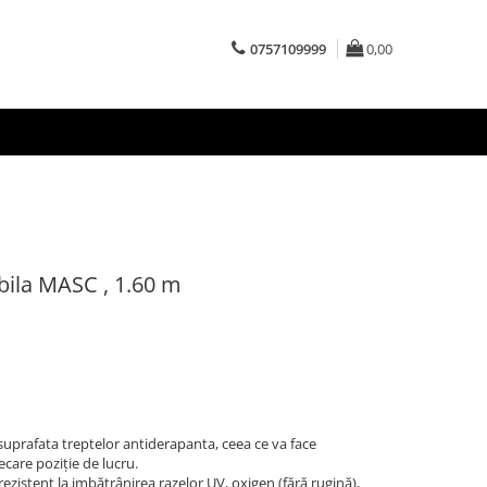
0757109999
0,00
ibila MASC , 1.60 m
 suprafata treptelor antiderapanta, ceea ce va face
ecare poziție de lucru.
rezistent la imbătrânirea razelor UV, oxigen (fără rugină),