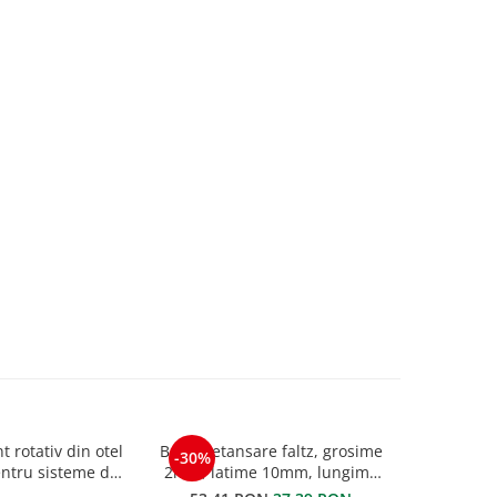
t rotativ din otel
Banda etansare faltz, grosime
Banda de d
-30%
entru sisteme de
2mm, latime 10mm, lungime
zinc NAT
corare
rola 12,5m
260mm x 3