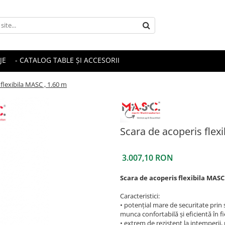
JE
- CATALOG TABLE ȘI ACCESORII
flexibila MASC , 1.60 m
Scara de acoperis flex
3.007,10 RON
Scara de acoperis flexibila MASC
Caracteristici:
• potențial mare de securitate prin
munca confortabilă și eficientă în fi
• extrem de rezistent la intemperii, 