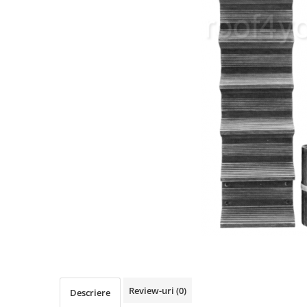
Clesti inchidere falt
Clesti din aluminiu
Clesti inchidere in streasina
Clesti jgheaburi si burlane
Clesti mari
Clesti blocatori
Clesti de sficuit
Clesti inchidere capace atic
Clesti speciali
Clesti de dulgherie
Accesorii clesti
Ciocane
Ciocane cu cap din plastic
Ciocane cu cap din cauciuc
Ciocane cu cap din lemn
Ciocane cu cap din fier
Review-uri
(0)
Descriere
Ciocane fara recul