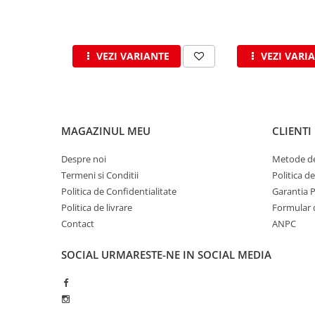
WUKO
FREUND
FALZSID
VEZI VARIANTE
VEZI VARI
STUBAI
SCHLEBACH
Tinichigerie - Utilaje
Utilaje pentru tabla
MAGAZINUL MEU
CLIENTI
Ardezie - Scule si Utilaje
Sudura si Lipire Profesionala
Despre noi
Metode de
Pentru tabla
Termeni si Conditii
Politica d
Politica de Confidentialitate
Garantia 
- Seturi de sudura
Politica de livrare
Formular 
- Capete pentru lipit
Contact
ANPC
- Piese individuale
- Consumabile pentru cositorit
SOCIAL
URMARESTE-NE IN SOCIAL MEDIA
- Recipienti si pensule
Pentru membrane
- Role presoare