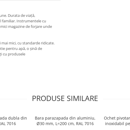
une. Durata de viață,
ol familiar. Instrumentele cu
n mici magazine de forjare unde
i mai mici, cu standarde ridicate.
utie pentru apă, o șină de
ați cu produsele
PRODUSE SIMILARE
ada dubla din
Bara parazapada din aluminiu,
Ochet pivotan
RAL 7016
Ø30 mm, L=200 cm, RAL 7016
inoxidabil p
an