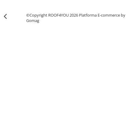
- Duze suflanta
- Utilaje de lipit
©Copyright ROOF4YOU 2026
Platforma E-commerce by
Gomag
- Arzatoare pe gaz
Unelte pentru constructii
- Unelte de mana
- Unelte de taiere si gaurire
- Auxiliare
- Unelte pentru masurare si
trasare
- Unelte pentru fixare si prindere
- Piese de schimb
- Protectie si siguranta
- Unelte de gaurit
Unelte pentru prelucrarea
lemnului
Unelte pentru industria forestiera