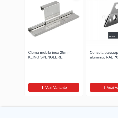
WUKO
FREUND
FALZSID
STUBAI
SCHLEBACH
Tinichigerie - Utilaje
Utilaje pentru tabla
Ardezie - Scule si Utilaje
Clema mobila inox 25mm
Consola parazap
KLING SPENGLEREI
aluminiu, RAL 7
Sudura si Lipire Profesionala
Pentru tabla
- Seturi de sudura
- Capete pentru lipit
Vezi Variante
Vezi V
- Piese individuale
- Consumabile pentru cositorit
- Recipienti si pensule
Pentru membrane
- Role presoare