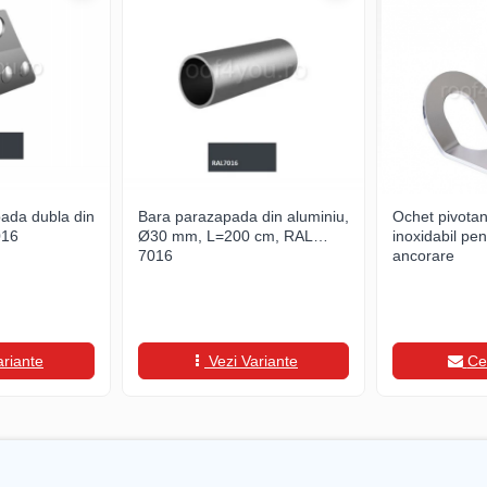
ada dubla din
Bara parazapada din aluminiu,
Ochet pivotant
016
Ø30 mm, L=200 cm, RAL
inoxidabil pe
7016
ancorare
ariante
Vezi Variante
Ce