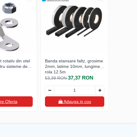
 rotativ din otel
Banda etansare faltz, grosime
Banda de d
ntru sisteme de
2mm, latime 10mm, lungime
zinc NATU
rola 12,5m
260mm x 3
37,37 RON
VMZINC
53,39 RON
re Oferta
Adauga in cos