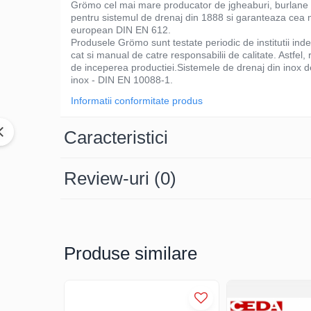
Ciocane pentru plumb
Grömo cel mai mare producator de jgheaburi, burlane si 
pentru sistemul de drenaj din 1888 si garanteaza cea m
Ciocane de finisaje
european DIN EN 612.
Accesorii ciocane
Produsele Grömo sunt testate periodic de institutii in
cat si manual de catre responsabilii de calitate. Astfel,
Scule
de inceperea productiei.Sistemele de drenaj din inox d
inox - DIN EN 10088-1.
Trasatoare
Dispozitiv de indoit
Informatii conformitate produs
Sabloane
Caracteristici
Prisme
Expandoare
Fierastraie
Review-uri
(0)
Topoare
Leviere
Nicovale
Accesorii
Produse similare
SOREX
BUSCHMANN
PROD-MASZ