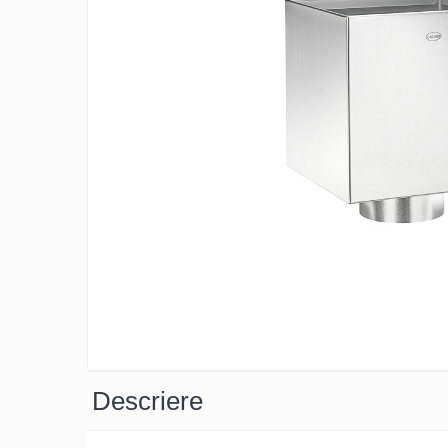
Clesti inchidere falt
Clesti din aluminiu
Clesti inchidere in streasina
Clesti jgheaburi si burlane
Clesti mari
Clesti blocatori
Clesti de sficuit
Clesti inchidere capace atic
Clesti speciali
Clesti de dulgherie
Accesorii clesti
Ciocane
Ciocane cu cap din plastic
Ciocane cu cap din cauciuc
Ciocane cu cap din lemn
Descriere
Ciocane cu cap din fier
Ciocane fara recul