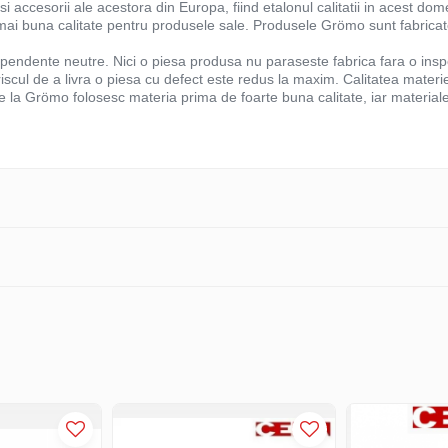
accesorii ale acestora din Europa, fiind etalonul calitatii in acest do
ai buna calitate pentru produsele sale. Produsele Grömo sunt fabricate
dependente neutre. Nici o piesa produsa nu paraseste fabrica fara o ins
 riscul de a livra o piesa cu defect este redus la maxim. Calitatea materie
e la Grömo folosesc materia prima de foarte buna calitate, iar materia