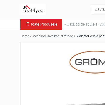
Toate Produsele
Toate Produsele
- Catalog de scule si util
Tinichigerie - Scule
Foarfeci
Home /
Accesorii invelitori si fatade /
Colector cubic pen
Foarfeci pelican
Foarfeci de stanga (L)
Foarfeci de dreapta (R)
Foarfeci cu taiere dreapta
Foarfeci pentru crestaturi
Foarfeci speciale
Seturi foarfeci
Clesti
Clesti 45°
Clesti 90°
Clesti drepti