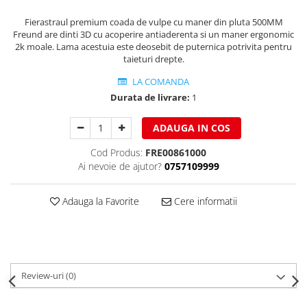
Ferestre de mansarda
Clesti inchidere in streasina
Fierastraul premium coada de vulpe cu maner din pluta 500MM
ROTO
Clesti jgheaburi si burlane
Freund are dinti 3D cu acoperire antiaderenta si un maner ergonomic
2k moale. Lama acestuia este deosebit de puternica potrivita pentru
Accesorii invelitori si fatade
Clesti mari
taieturi drepte.
Clesti blocatori
Cleme fixe si mobile
LA COMANDA
Clesti de sficuit
Parazapezi
Durata de livrare:
1
Clesti inchidere capace atic
Ornamente invelitori
Clesti speciali
Folii de difuzie
ADAUGA IN COS
Clesti de dulgherie
Ventilatii
Cod Produs:
FRE00861000
Accesorii clesti
Parafrunzare
Ai nevoie de ajutor?
0757109999
Ciocane
Suporti panouri fotovoltaice
Elemente de dilatare
Ciocane cu cap din plastic
Adauga la Favorite
Cere informatii
Suruburi si cuie
Ciocane cu cap din cauciuc
Lucru pe acoperis
Ciocane cu cap din lemn
Platforme de lucru
Ciocane cu cap din fier
Trepte de acces
Ciocane fara recul
Review-uri
(0)
Lucru pe acoperis
Ciocane pentru plumb
Seturi trepte acces pe acoperis
Ciocane de finisaje