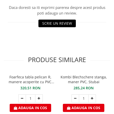
Structuri fatade ventilate
Accesorii ciocane
Daca doresti sa iti exprimi parerea despre acest produs
Scule
poti adauga un review.
Trasatoare
SCRIE UN REVIEW
Dispozitiv de indoit
Sabloane
Prisme
Expandoare
Fierastraie
PRODUSE SIMILARE
Topoare
Leviere
Nicovale
Foarfeca tabla pelican R,
Kombi Blechschere stanga,
Accesorii
manere acoperite cu PVC,
maner PVC, Stubai
STUBAI
SOREX
320,51 RON
285,24 RON
BUSCHMANN
PROD-MASZ
WUKO
ADAUGA IN COS
ADAUGA IN COS