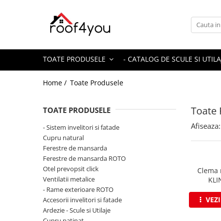
Toate Produsele
Tinichigerie - Scule
TOATE PRODUSELE
- CATALOG DE SCULE SI UTILA
Foarfeci
Foarfeci pelican
Home /
Toate Produsele
Foarfeci de stanga (L)
Foarfeci de dreapta (R)
Toate 
TOATE PRODUSELE
Foarfeci cu taiere dreapta
Afiseaza:
- Sistem invelitori si fatade
Foarfeci pentru crestaturi
Cupru natural
Foarfeci speciale
Ferestre de mansarda
Seturi foarfeci
Ferestre de mansarda ROTO
Otel prevopsit click
Clema 
Clesti
Ventilatii metalice
KLI
Clesti 45°
- Rame exterioare ROTO
Clesti 90°
VEZ
Accesorii invelitori si fatade
Ardezie - Scule si Utilaje
Clesti drepti
Cupru patinat