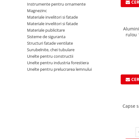
Ciocane pentru plumb
CE
Instrumente pentru ornamente
Ciocane de finisaje
Magnezinc
Materiale invelitori si fatade
Accesorii ciocane
Materiale invelitori si fatade
Scule
Alumini
Materiale publicitare
rulou
Trasatoare
Sisteme de siguranta
0.7mm, s
Structuri fatade ventilate
Dispozitiv de indoit
Surubelnite, chei tubulare
Sabloane
Unelte pentru constructii
Prisme
Unelte pentru industria forestiera
Expandoare
Unelte pentru prelucrarea lemnului
Fierastraie
CE
Topoare
Leviere
Nicovale
Capse s
Accesorii
SOREX
BUSCHMANN
PROD-MASZ