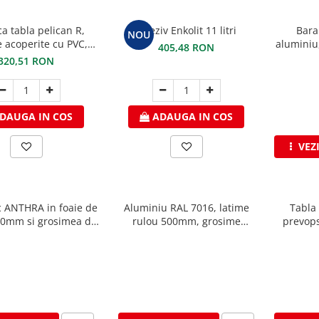
ca tabla pelican R,
Adeziv Enkolit 11 litri
Bara
NOU
 acoperite cu PVC,
aluminiu
405,48 RON
STUBAI
320,51 RON
DAUGA IN COS
ADAUGA IN COS
VEZ
c ANTHRA in foaie de
Aluminiu RAL 7016, latime
Tabla 
0mm si grosimea de
rulou 500mm, grosime
prevops
.7mm, Vmzinc
0.7mm, suprafata 3D, VESTIS
lungim