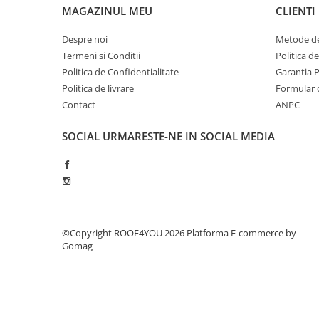
MAGAZINUL MEU
CLIENTI
- Duze suflanta
- Utilaje de lipit
Despre noi
Metode de
- Arzatoare pe gaz
Termeni si Conditii
Politica d
Unelte pentru constructii
Politica de Confidentialitate
Garantia 
- Unelte de mana
Politica de livrare
Formular 
Contact
ANPC
- Unelte de taiere si gaurire
- Auxiliare
SOCIAL
URMARESTE-NE IN SOCIAL MEDIA
- Unelte pentru masurare si
trasare
- Unelte pentru fixare si prindere
- Piese de schimb
©Copyright ROOF4YOU 2026
Platforma E-commerce by
- Protectie si siguranta
Gomag
- Unelte de gaurit
Unelte pentru prelucrarea
lemnului
Unelte pentru industria forestiera