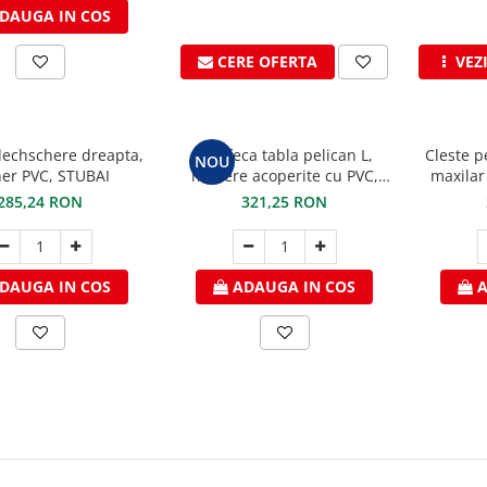
DAUGA IN COS
CERE OFERTA
VEZ
echschere dreapta,
Foarfeca tabla pelican L,
Cleste p
NOU
er PVC, STUBAI
manere acoperite cu PVC,
maxilar
STUBAI
din P
285,24 RON
321,25 RON
DAUGA IN COS
ADAUGA IN COS
A