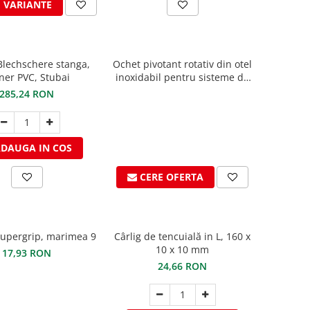
I VARIANTE
lechschere stanga,
Ochet pivotant rotativ din otel
er PVC, Stubai
inoxidabil pentru sisteme de
ancorare
285,24 RON
DAUGA IN COS
CERE OFERTA
upergrip, marimea 9
Cârlig de tencuială in L, 160 x
10 x 10 mm
17,93 RON
24,66 RON