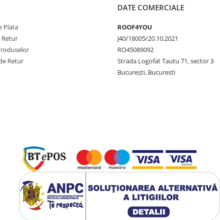
DATE COMERCIALE
 Plata
ROOF4YOU
e Retur
J40/18005/20.10.2021
Produselor
RO45089092
de Retur
Strada Logofat Tautu 71, sector 3
București, Bucuresti