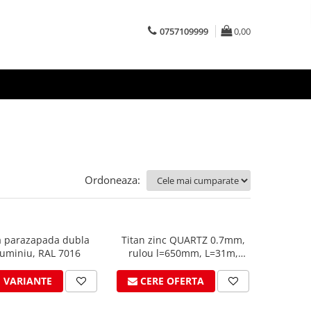
0757109999
0,00
Ordoneaza:
a parazapada dubla
Titan zinc QUARTZ 0.7mm,
luminiu, RAL 7016
rulou l=650mm, L=31m,
Vmzinc
I VARIANTE
CERE OFERTA