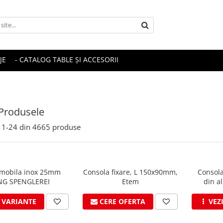
JE
- CATALOG TABLE ȘI ACCESORII
Produsele
1-
24
din
4665
produse
mobila inox 25mm
Consola fixare, L 150x90mm,
Consol
NG SPENGLEREI
Etem
din a
I VARIANTE
CERE OFERTA
VEZ