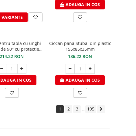
ADAUGA IN COS
I VARIANTE
entru tabla cu unghi
Ciocan pana Stubai din plastic
 de 90° cu protectie
155x85x35mm
VC 230mm Freund
214,22 RON
186,22 RON
DAUGA IN COS
ADAUGA IN COS
1
2
3
195
...