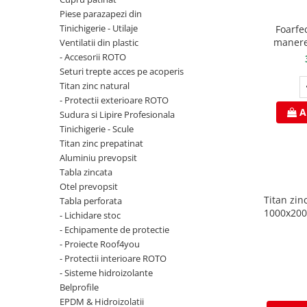
Clesti inchidere falt
Piese parazapezi din
Clesti din aluminiu
Tinichigerie - Utilaje
Foarfe
Clesti inchidere in streasina
manere
Ventilatii din plastic
- Accesorii ROTO
Clesti jgheaburi si burlane
Seturi trepte acces pe acoperis
Clesti mari
Titan zinc natural
Clesti blocatori
- Protectii exterioare ROTO
Clesti de sficuit
A
Sudura si Lipire Profesionala
Tinichigerie - Scule
Clesti inchidere capace atic
Titan zinc prepatinat
Clesti speciali
Aluminiu prevopsit
Clesti de dulgherie
Tabla zincata
Accesorii clesti
Otel prevopsit
Titan zin
Ciocane
Tabla perforata
1000x200
- Lichidare stoc
Ciocane cu cap din plastic
0
- Echipamente de protectie
Ciocane cu cap din cauciuc
- Proiecte Roof4you
Ciocane cu cap din lemn
- Protectii interioare ROTO
- Sisteme hidroizolante
Ciocane cu cap din fier
Belprofile
Ciocane fara recul
EPDM & Hidroizolatii