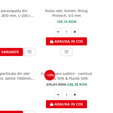
 parazapada din
Rulou otel, Korten, finisaj
, Ø30 mm, L=200 cm,
Printech, 0.6 mm
RAL 7016
109,74 RON
ADAUGA IN COS
I VARIANTE
perforata din otel
Cositor bara subtire - continut
-10%
it, latime 1000mm,
Staniu 50% & Plumb 50%
ea de 20, RAL 7016
276,01 RON
248,38 RON
ADAUGA IN COS