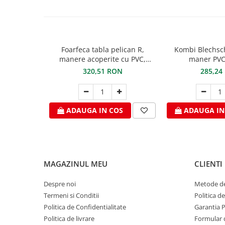
Ciocane pentru plumb
Ciocane de finisaje
Accesorii ciocane
Scule
Foarfeca tabla pelican R,
Kombi Blechsc
Trasatoare
manere acoperite cu PVC,
maner PVC
STUBAI
Dispozitiv de indoit
320,51 RON
285,24
Sabloane
Prisme
Expandoare
ADAUGA IN COS
ADAUGA IN
Fierastraie
Topoare
Leviere
Nicovale
MAGAZINUL MEU
CLIENTI
Accesorii
Despre noi
Metode de
SOREX
Termeni si Conditii
Politica d
BUSCHMANN
Politica de Confidentialitate
Garantia 
PROD-MASZ
Politica de livrare
Formular 