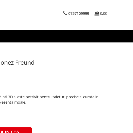
0757109999
0,00
aponez Freund
nti 3D si este potrivit pentru taieturi precise si curate in
e esenta moale.
A IN COS