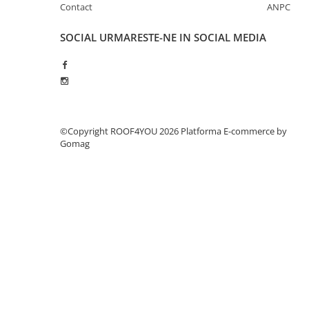
WUKO
Contact
ANPC
FREUND
SOCIAL
URMARESTE-NE IN SOCIAL MEDIA
FALZSID
STUBAI
SCHLEBACH
Tinichigerie - Utilaje
Utilaje pentru tabla
©Copyright ROOF4YOU 2026
Platforma E-commerce by
Ardezie - Scule si Utilaje
Gomag
Sudura si Lipire Profesionala
Pentru tabla
- Seturi de sudura
- Capete pentru lipit
- Piese individuale
- Consumabile pentru cositorit
- Recipienti si pensule
Pentru membrane
- Role presoare