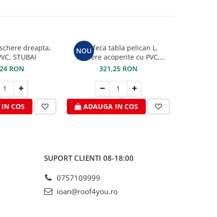
schere dreapta,
Foarfeca tabla pelican L,
Cleste pe
NOU
VC, STUBAI
manere acoperite cu PVC,
maxilar de 
STUBAI
PVC 
,24 RON
321,25 RON
2
IN COS
ADAUGA IN COS
ADAU
SUPORT CLIENTI
08-18:00
0757109999
ioan@roof4you.ro