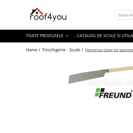
Toate Produsele
Tinichigerie - Scule
TOATE PRODUSELE
- CATALOG DE SCULE SI UTILA
Foarfeci
Foarfeci pelican
Home /
Tinichigerie - Scule /
Fierastrau clasic tip japon
Foarfeci de stanga (L)
Foarfeci de dreapta (R)
Foarfeci cu taiere dreapta
Foarfeci pentru crestaturi
Foarfeci speciale
Seturi foarfeci
Clesti
Clesti 45°
Clesti 90°
Clesti drepti