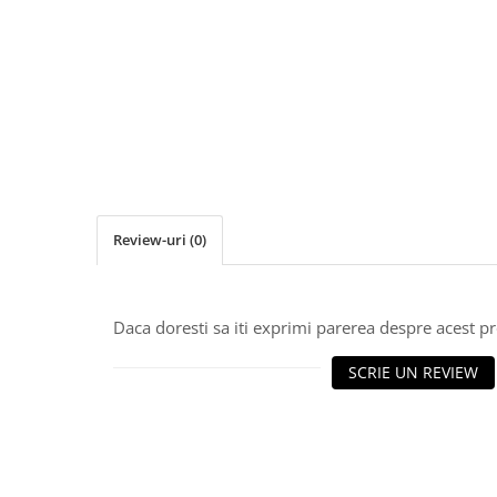
Clesti inchidere falt
Clesti din aluminiu
Clesti inchidere in streasina
Clesti jgheaburi si burlane
Clesti mari
Clesti blocatori
Clesti de sficuit
Clesti inchidere capace atic
Clesti speciali
Review-uri
(0)
Clesti de dulgherie
Accesorii clesti
Ciocane
Daca doresti sa iti exprimi parerea despre acest 
Ciocane cu cap din plastic
SCRIE UN REVIEW
Ciocane cu cap din cauciuc
Ciocane cu cap din lemn
Ciocane cu cap din fier
Ciocane fara recul