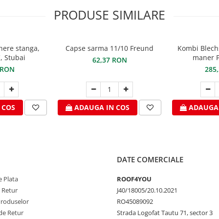
PRODUSE SIMILARE
here stanga,
Capse sarma 11/10 Freund
Kombi Blech
, Stubai
maner P
62,37 RON
 RON
285
 COS
ADAUGA IN COS
ADAUGA 
DATE COMERCIALE
 Plata
ROOF4YOU
e Retur
J40/18005/20.10.2021
Produselor
RO45089092
de Retur
Strada Logofat Tautu 71, sector 3