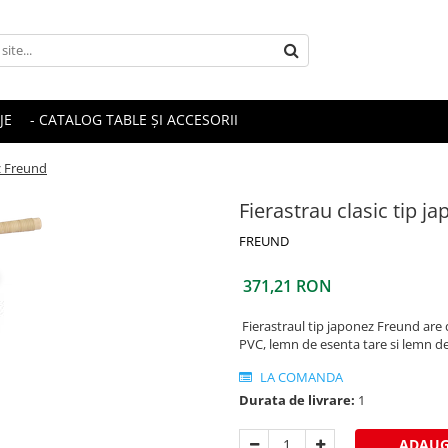
JE
- CATALOG TABLE ȘI ACCESORII
ez Freund
Fierastrau clasic tip j
FREUND
371,21 RON
Fierastraul tip japonez Freund are di
PVC, lemn de esenta tare si lemn d
LA COMANDA
Durata de livrare:
1
ADAUG