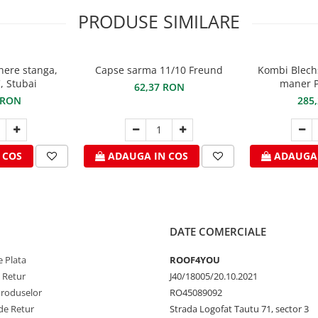
PRODUSE SIMILARE
here stanga,
Capse sarma 11/10 Freund
Kombi Blech
, Stubai
maner P
62,37 RON
 RON
285
 COS
ADAUGA IN COS
ADAUGA 
DATE COMERCIALE
 Plata
ROOF4YOU
e Retur
J40/18005/20.10.2021
Produselor
RO45089092
de Retur
Strada Logofat Tautu 71, sector 3