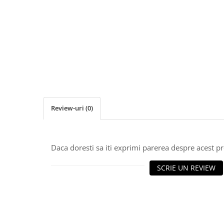
Clesti inchidere falt
Clesti din aluminiu
Clesti inchidere in streasina
Clesti jgheaburi si burlane
Clesti mari
Clesti blocatori
Clesti de sficuit
Clesti inchidere capace atic
Clesti speciali
Review-uri
(0)
Clesti de dulgherie
Accesorii clesti
Ciocane
Daca doresti sa iti exprimi parerea despre acest 
Ciocane cu cap din plastic
SCRIE UN REVIEW
Ciocane cu cap din cauciuc
Ciocane cu cap din lemn
Ciocane cu cap din fier
Ciocane fara recul