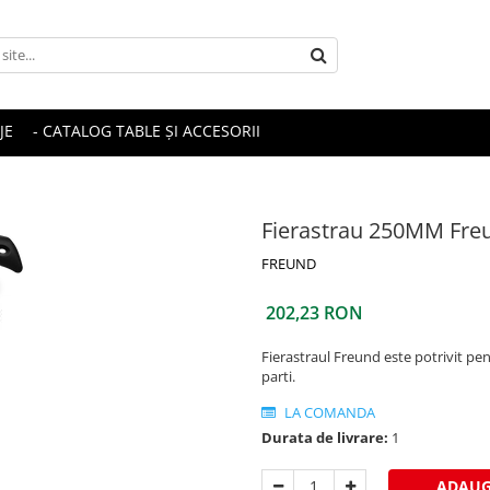
JE
- CATALOG TABLE ȘI ACCESORII
Fierastrau 250MM Fre
FREUND
202,23 RON
Fierastraul Freund este potrivit pen
parti.
LA COMANDA
Durata de livrare:
1
ADAUG