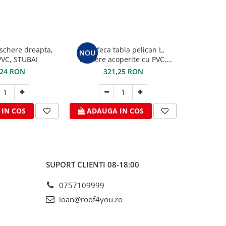
schere dreapta,
Foarfeca tabla pelican L,
Cleste pe
NOU
VC, STUBAI
manere acoperite cu PVC,
maxilar de 
STUBAI
PVC 
,24 RON
321,25 RON
2
IN COS
ADAUGA IN COS
ADAU
SUPORT CLIENTI
08-18:00
0757109999
ioan@roof4you.ro