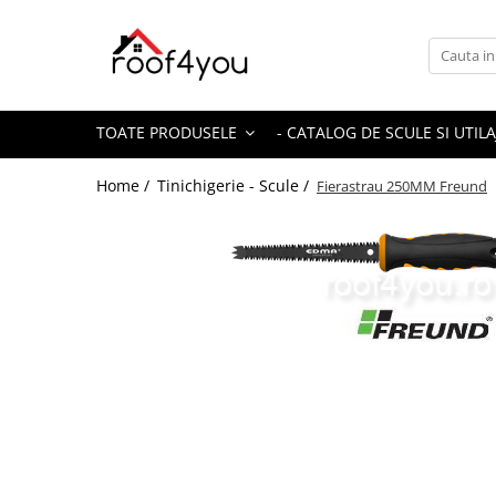
Toate Produsele
Tinichigerie - Scule
TOATE PRODUSELE
- CATALOG DE SCULE SI UTILA
Foarfeci
Foarfeci pelican
Home /
Tinichigerie - Scule /
Fierastrau 250MM Freund
Foarfeci de stanga (L)
Foarfeci de dreapta (R)
Foarfeci cu taiere dreapta
Foarfeci pentru crestaturi
Foarfeci speciale
Seturi foarfeci
Clesti
Clesti 45°
Clesti 90°
Clesti drepti