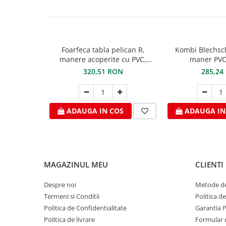
Ciocane pentru plumb
Ciocane de finisaje
Accesorii ciocane
Scule
Foarfeca tabla pelican R,
Kombi Blechsc
Trasatoare
manere acoperite cu PVC,
maner PVC
STUBAI
Dispozitiv de indoit
320,51 RON
285,24
Sabloane
Prisme
Expandoare
ADAUGA IN COS
ADAUGA IN
Fierastraie
Topoare
Leviere
Nicovale
MAGAZINUL MEU
CLIENTI
Accesorii
Despre noi
Metode de
SOREX
Termeni si Conditii
Politica d
BUSCHMANN
Politica de Confidentialitate
Garantia 
PROD-MASZ
Politica de livrare
Formular 