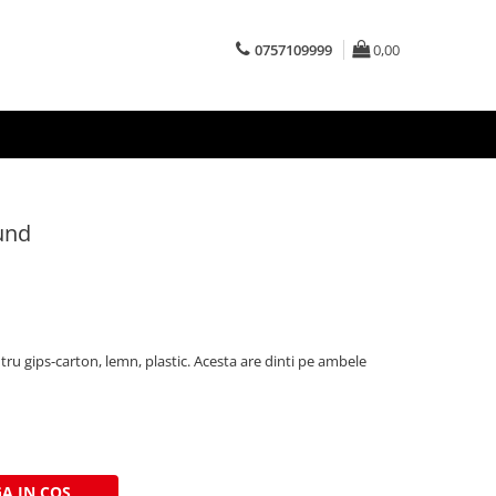
0757109999
0,00
und
tru gips-carton, lemn, plastic. Acesta are dinti pe ambele
A IN COS