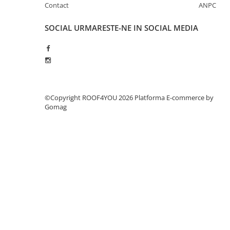
WUKO
Contact
ANPC
FREUND
SOCIAL
URMARESTE-NE IN SOCIAL MEDIA
FALZSID
STUBAI
SCHLEBACH
Tinichigerie - Utilaje
Utilaje pentru tabla
©Copyright ROOF4YOU 2026
Platforma E-commerce by
Ardezie - Scule si Utilaje
Gomag
Sudura si Lipire Profesionala
Pentru tabla
- Seturi de sudura
- Capete pentru lipit
- Piese individuale
- Consumabile pentru cositorit
- Recipienti si pensule
Pentru membrane
- Role presoare