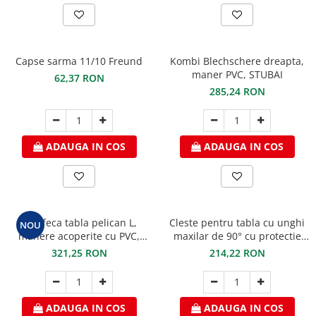
Ferestre de mansarda
Clesti inchidere in streasina
ROTO
Clesti jgheaburi si burlane
Accesorii invelitori si fatade
Clesti mari
Capse sarma 11/10 Freund
Kombi Blechschere dreapta,
Clesti blocatori
Cleme fixe si mobile
maner PVC, STUBAI
62,37 RON
Clesti de sficuit
285,24 RON
Parazapezi
Clesti inchidere capace atic
Ornamente invelitori
Clesti speciali
Folii de difuzie
Clesti de dulgherie
ADAUGA IN COS
ADAUGA IN COS
Ventilatii
Accesorii clesti
Parafrunzare
Ciocane
Suporti panouri fotovoltaice
Elemente de dilatare
Ciocane cu cap din plastic
Suruburi si cuie
Ciocane cu cap din cauciuc
Foarfeca tabla pelican L,
Cleste pentru tabla cu unghi
NOU
manere acoperite cu PVC,
maxilar de 90° cu protectie
Lucru pe acoperis
Ciocane cu cap din lemn
STUBAI
din PVC 230mm Freund
321,25 RON
214,22 RON
Platforme de lucru
Ciocane cu cap din fier
Trepte de acces
Ciocane fara recul
Lucru pe acoperis
Ciocane pentru plumb
ADAUGA IN COS
ADAUGA IN COS
Seturi trepte acces pe acoperis
Ciocane de finisaje