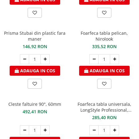
FREUND
FALZSID
STUBAI
SCHLEBACH
Prisma Stubai din plastic fara
Foarfeca tabla pelican,
maner
Nirolook
146,92 RON
335,52 RON
ADAUGA IN COS
ADAUGA IN COS
Cleste faltuire 90°, 60mm
Foarfeca tabla universala,
LongStyle Professional,
492,41 RON
decupare inainte sau la
285,40 RON
stanga, maner PVC rosu, max.
1,2mm titan zinc si 0,8mm
otel prevopsit, Freund