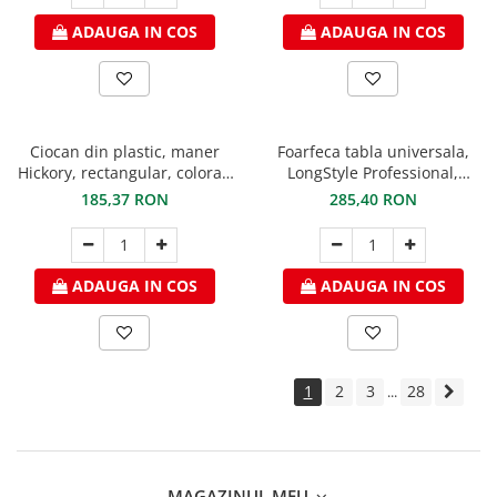
ADAUGA IN COS
ADAUGA IN COS
Ciocan din plastic, maner
Foarfeca tabla universala,
Hickory, rectangular, colorat,
LongStyle Professional,
155x85x35
decupare inainte sau la
185,37 RON
285,40 RON
dreapta, maner PVC verde,
max. 1,2mm titan zinc si
0,8mm otel prevopsit, Freund
ADAUGA IN COS
ADAUGA IN COS
1
2
3
28
...
MAGAZINUL MEU