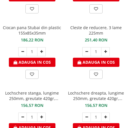
Structuri fatade ventilate
Accesorii ciocane
Scule
Trasatoare
Ciocan pana Stubai din plastic
Cleste de reducere, 3 lame
Dispozitiv de indoit
155x85x35mm
225mm
Sabloane
186,22 RON
251,40 RON
Prisme
Expandoare
Fierastraie
ADAUGA IN COS
ADAUGA IN COS
Topoare
Leviere
Nicovale
Accesorii
Lochschere stanga, lungime
Lochschere dreapta, lungime
SOREX
250mm, greutate 420gr,
250mm, greutate 420gr,
Stubai
Stubai
156,57 RON
156,57 RON
BUSCHMANN
PROD-MASZ
WUKO
ADAUGA IN COS
ADAUGA IN COS