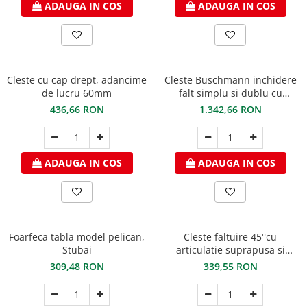
ADAUGA IN COS
ADAUGA IN COS
Cleste cu cap drept, adancime
Cleste Buschmann inchidere
de lucru 60mm
falt simplu si dublu cu
protectie de plastic
436,66 RON
1.342,66 RON
ADAUGA IN COS
ADAUGA IN COS
Foarfeca tabla model pelican,
Cleste faltuire 45°cu
Stubai
articulatie suprapusa si
adancime de lucru 60mm
309,48 RON
339,55 RON