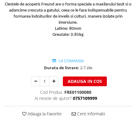
Clestele de acoperis Freund are o forma speciala a maxilarului tesit si o
Ferestre de mansarda
Clesti inchidere in streasina
adancime crescuta a gatului, ceea ce le face indispensabile pentru
ROTO
Clesti jgheaburi si burlane
formarea îndoiturilor de invelis si colturi, manere izolate prin
Accesorii invelitori si fatade
Clesti mari
imersiune.
Latime: 80mm
Clesti blocatori
Cleme fixe si mobile
Greutate: 0.85kg
Clesti de sficuit
Parazapezi
Clesti inchidere capace atic
Ornamente invelitori
Clesti speciali
Folii de difuzie
LA COMANDA
Clesti de dulgherie
Ventilatii
Durata de livrare:
2-7 zile
Accesorii clesti
Parafrunzare
Ciocane
Suporti panouri fotovoltaice
ADAUGA IN COS
Elemente de dilatare
Ciocane cu cap din plastic
Cod Produs:
FRE01100080
Suruburi si cuie
Ciocane cu cap din cauciuc
Ai nevoie de ajutor?
0757109999
Lucru pe acoperis
Ciocane cu cap din lemn
Platforme de lucru
Ciocane cu cap din fier
Adauga la Favorite
Cere informatii
Trepte de acces
Ciocane fara recul
Lucru pe acoperis
Ciocane pentru plumb
Seturi trepte acces pe acoperis
Ciocane de finisaje