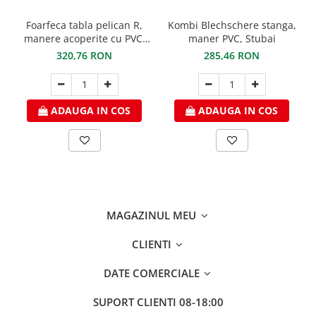
FREUND
FALZSID
Foarfeca tabla pelican R,
Kombi Blechschere stanga,
STUBAI
manere acoperite cu PVC,
maner PVC, Stubai
STUBAI
SCHLEBACH
320,76 RON
285,46 RON
ADAUGA IN COS
ADAUGA IN COS
MAGAZINUL MEU
CLIENTI
DATE COMERCIALE
SUPORT CLIENTI
08-18:00