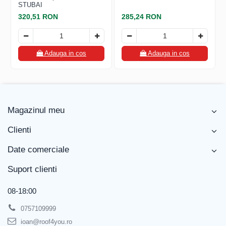
FREUND
STUBAI
FALZSID
320,51 RON
285,24 RON
STUBAI
SCHLEBACH
Adauga in cos
Adauga in cos
Magazinul meu
Clienti
Date comerciale
Suport clienti
08-18:00
0757109999
ioan@roof4you.ro