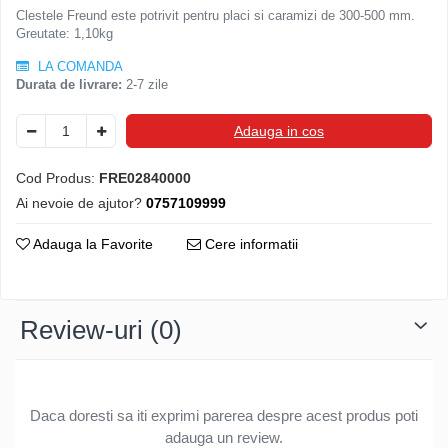
Clestele Freund este potrivit pentru placi si caramizi de 300-500 mm.
Ferestre de mansarda
Clesti inchidere in streasina
Greutate: 1,10kg
ROTO
Clesti jgheaburi si burlane
LA COMANDA
Accesorii invelitori si fatade
Clesti mari
Durata de livrare:
2-7 zile
Clesti blocatori
Cleme fixe si mobile
Clesti de sficuit
Adauga in cos
Parazapezi
Clesti inchidere capace atic
Ornamente invelitori
Cod Produs:
FRE02840000
Clesti speciali
Folii de difuzie
Ai nevoie de ajutor?
0757109999
Clesti de dulgherie
Ventilatii
Accesorii clesti
Parafrunzare
Adauga la Favorite
Cere informatii
Ciocane
Suporti panouri fotovoltaice
Elemente de dilatare
Ciocane cu cap din plastic
Suruburi si cuie
Ciocane cu cap din cauciuc
Review-uri
(0)
Lucru pe acoperis
Ciocane cu cap din lemn
Platforme de lucru
Ciocane cu cap din fier
Trepte de acces
Ciocane fara recul
Daca doresti sa iti exprimi parerea despre acest produs poti
Lucru pe acoperis
Ciocane pentru plumb
adauga un review.
Seturi trepte acces pe acoperis
Ciocane de finisaje