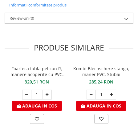
Informatii conformitate produs
Structuri fatade ventilate
Accesorii ciocane
Scule
Review-uri
(0)
Trasatoare
Dispozitiv de indoit
Sabloane
PRODUSE SIMILARE
Prisme
Expandoare
Fierastraie
Foarfeca tabla pelican R,
Kombi Blechschere stanga,
Topoare
manere acoperite cu PVC,
maner PVC, Stubai
STUBAI
Leviere
320,51 RON
285,24 RON
Nicovale
Accesorii
ADAUGA IN COS
ADAUGA IN COS
SOREX
BUSCHMANN
PROD-MASZ
WUKO