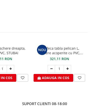
schere dreapta,
Foarfeca tabla pelican L,
Cleste pe
NOU
VC, STUBAI
manere acoperite cu PVC,
maxilar de 
STUBAI
PVC 
,11 RON
321,11 RON
2
IN COS
ADAUGA IN COS
ADAU
SUPORT CLIENTI
08-18:00