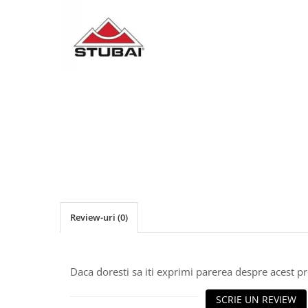
Clesti inchidere falt
Clesti din aluminiu
Clesti inchidere in streasina
Clesti jgheaburi si burlane
Clesti mari
Clesti blocatori
Clesti de sficuit
Clesti inchidere capace atic
Clesti speciali
Clesti de dulgherie
Accesorii clesti
Ciocane
Review-uri
(0)
Ciocane cu cap din plastic
Ciocane cu cap din cauciuc
Ciocane cu cap din lemn
Daca doresti sa iti exprimi parerea despre acest 
Ciocane cu cap din fier
Ciocane fara recul
SCRIE UN REVIEW