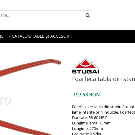
JE
- CATALOG TABLE ȘI ACCESORII
Foarfeca tabla din stan
197,58 RON
Foarfeca de tabla din staniu Stubai
lame intarite prin inductie. Foarfec
Duritate: 58-60 HRC
Lungime lama: 75mm
Lungime: 270mm
Greutate: 0.52kg