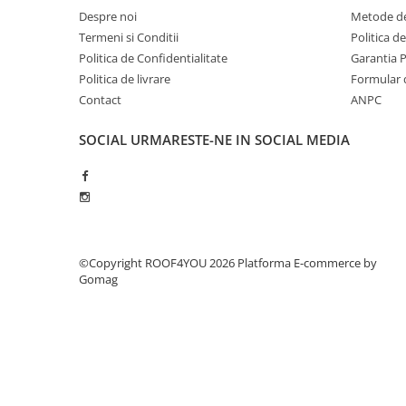
WUKO
Despre noi
Metode de
FREUND
Termeni si Conditii
Politica d
FALZSID
Politica de Confidentialitate
Garantia 
Politica de livrare
Formular 
STUBAI
Contact
ANPC
SCHLEBACH
Tinichigerie - Utilaje
SOCIAL
URMARESTE-NE IN SOCIAL MEDIA
Utilaje pentru tabla
Ardezie - Scule si Utilaje
Sudura si Lipire Profesionala
Pentru tabla
- Seturi de sudura
©Copyright ROOF4YOU 2026
Platforma E-commerce by
- Capete pentru lipit
Gomag
- Piese individuale
- Consumabile pentru cositorit
- Recipienti si pensule
Pentru membrane
- Role presoare