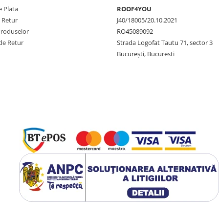
 Plata
ROOF4YOU
e Retur
J40/18005/20.10.2021
Produselor
RO45089092
de Retur
Strada Logofat Tautu 71, sector 3
București, Bucuresti