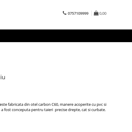
0757109999
0,00
iu
 este fabricata din otel carbon C60, manere acoperite cu pvc si
a a fost conceputa pentru taieri precise drepte, cat si curbate.