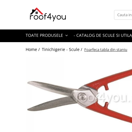
Toate Produsele
Tinichigerie - Scule
TOATE PRODUSELE
- CATALOG DE SCULE SI UTILA
Foarfeci
Foarfeci pelican
Home /
Tinichigerie - Scule /
Foarfeca tabla din staniu
Foarfeci de stanga (L)
Foarfeci de dreapta (R)
Foarfeci cu taiere dreapta
Foarfeci pentru crestaturi
Foarfeci speciale
Seturi foarfeci
Clesti
Clesti 45°
Clesti 90°
Clesti drepti