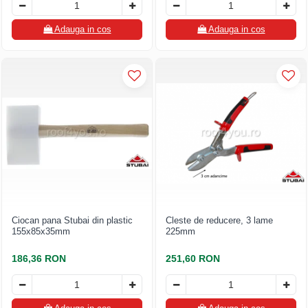
FREUND
FALZSID
Adauga in cos
Adauga in cos
STUBAI
SCHLEBACH
Ciocan pana Stubai din plastic
Cleste de reducere, 3 lame
155x85x35mm
225mm
186,36 RON
251,60 RON