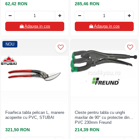
62,42 RON
285,46 RON
Structuri fatade ventilate
Accesorii ciocane
Scule
Trasatoare
Adauga in cos
Adauga in cos
Dispozitiv de indoit
Sabloane
NOU
Prisme
Expandoare
Fierastraie
Topoare
Leviere
Nicovale
Accesorii
SOREX
Foarfeca tabla pelican L, manere
Cleste pentru tabla cu unghi
BUSCHMANN
acoperite cu PVC, STUBAI
maxilar de 90° cu protectie din
PVC 230mm Freund
PROD-MASZ
321,50 RON
214,39 RON
WUKO