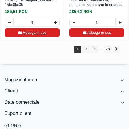
Hickory, rectangular, colorat,
LongStyle Professional,
155x85x35
decupare inainte sau la dreapta,
maner PVC verde, max. 1,2mm
185,51 RON
285,62 RON
titan zinc si 0,8mm otel
prevopsit, Freund
Adauga in cos
Adauga in cos
1
2
3
28
...
Magazinul meu
Clienti
Date comerciale
Suport clienti
08-18:00