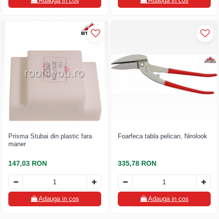
Adauga in cos
Adauga in cos
Prisma Stubai din plastic fara
Foarfeca tabla pelican, Nirolook
maner
147,03 RON
335,78 RON
Adauga in cos
Adauga in cos