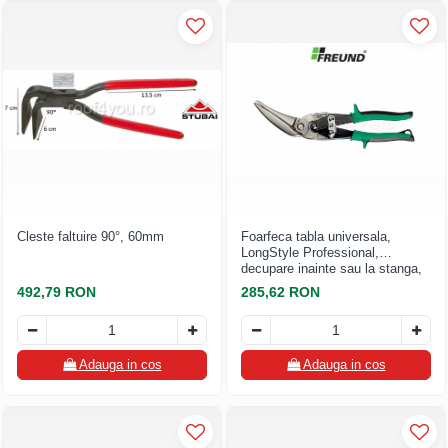
Cleste faltuire 90°, 60mm
Foarfeca tabla universala,
LongStyle Professional,
decupare inainte sau la stanga,
maner PVC rosu, max. 1,2mm
492,79 RON
285,62 RON
titan zinc si 0,8mm otel
prevopsit, Freund
Adauga in cos
Adauga in cos