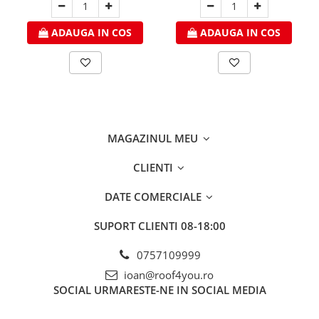
WUKO
FREUND
ADAUGA IN COS
ADAUGA IN COS
FALZSID
STUBAI
SCHLEBACH
Tinichigerie - Utilaje
Utilaje pentru tabla
MAGAZINUL MEU
Ardezie - Scule si Utilaje
Sudura si Lipire Profesionala
CLIENTI
Pentru tabla
DATE COMERCIALE
- Seturi de sudura
- Capete pentru lipit
SUPORT CLIENTI
08-18:00
- Piese individuale
0757109999
- Consumabile pentru cositorit
- Recipienti si pensule
ioan@roof4you.ro
SOCIAL
URMARESTE-NE IN SOCIAL MEDIA
Pentru membrane
- Role presoare