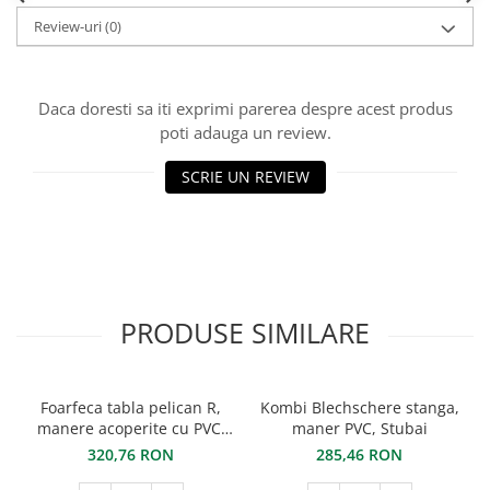
Ciocane pentru plumb
Review-uri
(0)
Ciocane de finisaje
Accesorii ciocane
Scule
Daca doresti sa iti exprimi parerea despre acest produs
Trasatoare
poti adauga un review.
Dispozitiv de indoit
SCRIE UN REVIEW
Sabloane
Prisme
Expandoare
Fierastraie
Topoare
PRODUSE SIMILARE
Leviere
Nicovale
Accesorii
Foarfeca tabla pelican R,
Kombi Blechschere stanga,
SOREX
manere acoperite cu PVC,
maner PVC, Stubai
BUSCHMANN
STUBAI
320,76 RON
285,46 RON
PROD-MASZ