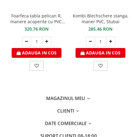
WUKO
FREUND
Foarfeca tabla pelican R,
Kombi Blechschere stanga,
FALZSID
manere acoperite cu PVC,
maner PVC, Stubai
STUBAI
STUBAI
320,76 RON
285,46 RON
SCHLEBACH
Tinichigerie - Utilaje
Utilaje pentru tabla
ADAUGA IN COS
ADAUGA IN COS
Ardezie - Scule si Utilaje
Sudura si Lipire Profesionala
Pentru tabla
- Seturi de sudura
- Capete pentru lipit
MAGAZINUL MEU
- Piese individuale
- Consumabile pentru cositorit
CLIENTI
- Recipienti si pensule
DATE COMERCIALE
Pentru membrane
- Role presoare
SUPORT CLIENTI
08-18:00