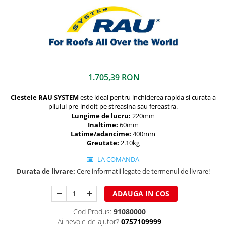
Clesti inchidere falt
Clesti din aluminiu
Clesti inchidere in streasina
Clesti jgheaburi si burlane
Clesti mari
Clesti blocatori
1.705,39 RON
Clesti de sficuit
Clesti inchidere capace atic
Clestele RAU SYSTEM
este ideal pentru inchiderea rapida si curata a
pliului pre-indoit pe streasina sau fereastra.
Clesti speciali
Lungime de lucru:
220mm
Clesti de dulgherie
Inaltime:
60mm
Latime/adancime:
400mm
Accesorii clesti
Greutate:
2.10kg
Ciocane
LA COMANDA
Ciocane cu cap din plastic
Durata de livrare:
Cere informatii legate de termenul de livrare!
Ciocane cu cap din cauciuc
Ciocane cu cap din lemn
ADAUGA IN COS
Ciocane cu cap din fier
Cod Produs:
91080000
Ciocane fara recul
Ai nevoie de ajutor?
0757109999