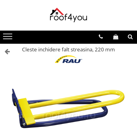
Toate Produsele
Tinichigerie - Scule
Foarfeci
Cleste inchidere falt streasina, 220 mm
Foarfeci pelican
Foarfeci de stanga (L)
Foarfeci de dreapta (R)
Foarfeci cu taiere dreapta
Foarfeci pentru crestaturi
Foarfeci speciale
Seturi foarfeci
Clesti
Clesti 45°
Clesti 90°
Clesti drepti