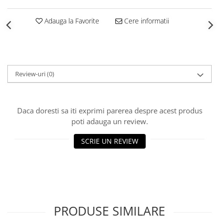
Ciocane pentru plumb
Ciocane de finisaje
Adauga la Favorite
Cere informatii
Accesorii ciocane
Scule
Trasatoare
Dispozitiv de indoit
Review-uri
(0)
Sabloane
Prisme
Expandoare
Daca doresti sa iti exprimi parerea despre acest produs
Fierastraie
poti adauga un review.
Topoare
SCRIE UN REVIEW
Leviere
Nicovale
Accesorii
SOREX
BUSCHMANN
PRODUSE SIMILARE
PROD-MASZ