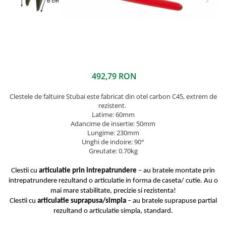
Ferestre de mansarda
Clesti inchidere in streasina
ROTO
Clesti jgheaburi si burlane
Accesorii invelitori si fatade
Clesti mari
Clesti blocatori
Cleme fixe si mobile
Clesti de sficuit
Parazapezi
492,79 RON
Clesti inchidere capace atic
Ornamente invelitori
Clesti speciali
Folii de difuzie
Clestele de faltuire Stubai este fabricat din otel carbon C45, extrem de
Clesti de dulgherie
Ventilatii
rezistent.
Latime: 60mm
Accesorii clesti
Parafrunzare
Adancime de insertie: 50mm
Ciocane
Suporti panouri fotovoltaice
Lungime: 230mm
Unghi de indoire: 90°
Elemente de dilatare
Ciocane cu cap din plastic
Greutate: 0.70kg
Suruburi si cuie
Ciocane cu cap din cauciuc
Lucru pe acoperis
Ciocane cu cap din lemn
Clestii cu
articulatie prin intrepatrundere
– au bratele montate prin
intrepatrundere rezultand o articulatie in forma de caseta/ cutie. Au o
Platforme de lucru
Ciocane cu cap din fier
mai mare stabilitate, precizie si rezistenta!
Trepte de acces
Ciocane fara recul
Clestii cu
articulatie suprapusa/simpla
– au bratele suprapuse partial
Lucru pe acoperis
Ciocane pentru plumb
rezultand o articulatie simpla, standard.
Seturi trepte acces pe acoperis
Ciocane de finisaje