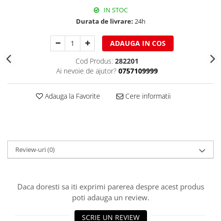
IN STOC
Structuri fatade ventilate
Accesorii ciocane
Durata de livrare:
24h
Scule
Trasatoare
ADAUGA IN COS
Dispozitiv de indoit
Cod Produs:
282201
Sabloane
Ai nevoie de ajutor?
0757109999
Prisme
Expandoare
Adauga la Favorite
Cere informatii
Fierastraie
Topoare
Leviere
Nicovale
Review-uri
(0)
Accesorii
SOREX
BUSCHMANN
Daca doresti sa iti exprimi parerea despre acest produs
PROD-MASZ
poti adauga un review.
WUKO
SCRIE UN REVIEW