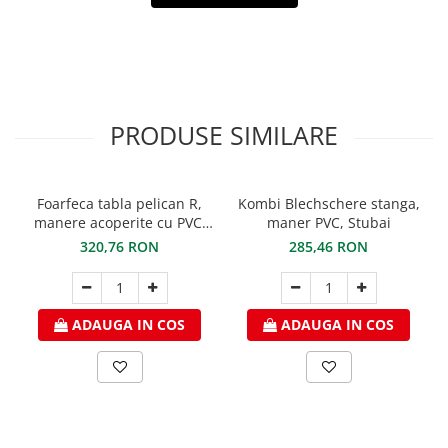
FREUND
FALZSID
STUBAI
SCHLEBACH
PRODUSE SIMILARE
Foarfeca tabla pelican R,
Kombi Blechschere stanga,
manere acoperite cu PVC,
maner PVC, Stubai
STUBAI
320,76 RON
285,46 RON
ADAUGA IN COS
ADAUGA IN COS