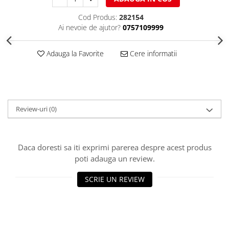
Ciocane pentru plumb
Ciocane de finisaje
Cod Produs:
282154
Ai nevoie de ajutor?
0757109999
Accesorii ciocane
Scule
Adauga la Favorite
Cere informatii
Trasatoare
Dispozitiv de indoit
Sabloane
Prisme
Review-uri
(0)
Expandoare
Fierastraie
Topoare
Daca doresti sa iti exprimi parerea despre acest produs
Leviere
poti adauga un review.
Nicovale
Accesorii
SCRIE UN REVIEW
SOREX
BUSCHMANN
PROD-MASZ