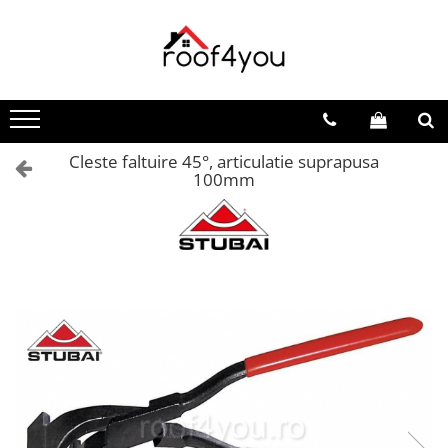
Toate Produsele
Tinichigerie - Scule
Foarfeci
Cleste faltuire 45°, articulatie suprapusa
Foarfeci pelican
100mm
Foarfeci de stanga (L)
Foarfeci de dreapta (R)
Foarfeci cu taiere dreapta
Foarfeci pentru crestaturi
Foarfeci speciale
Seturi foarfeci
Clesti
Clesti 45°
Clesti 90°
Clesti drepti