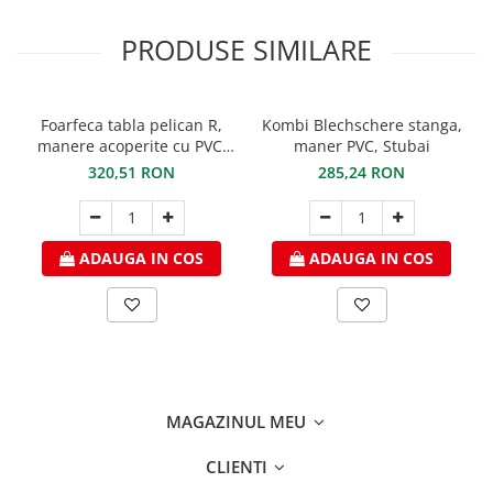
WUKO
FREUND
PRODUSE SIMILARE
FALZSID
STUBAI
Foarfeca tabla pelican R,
Kombi Blechschere stanga,
SCHLEBACH
manere acoperite cu PVC,
maner PVC, Stubai
Tinichigerie - Utilaje
STUBAI
320,51 RON
285,24 RON
Utilaje pentru tabla
Ardezie - Scule si Utilaje
Sudura si Lipire Profesionala
ADAUGA IN COS
ADAUGA IN COS
Pentru tabla
- Seturi de sudura
- Capete pentru lipit
- Piese individuale
- Consumabile pentru cositorit
MAGAZINUL MEU
- Recipienti si pensule
Pentru membrane
CLIENTI
- Role presoare