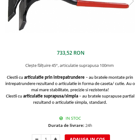
Clesti inchidere falt
Clesti din aluminiu
Clesti inchidere in streasina
Clesti jgheaburi si burlane
Clesti mari
Clesti blocatori
Clesti de sficuit
733,52 RON
Clesti inchidere capace atic
Clește fălțuire 45°, articulatie suprapusa 100mm
Clesti speciali
Clesti de dulgherie
Clestii cu
articulatie prin intrepatrundere
– au bratele montate prin
Accesorii clesti
intrepatrundere rezultand o articulatie in forma de caseta/ cutie. Au o
mai mare stabilitate, precizie si rezistenta!
Ciocane
Clestii cu
articulatie suprapusa/simpla
– au bratele suprapuse partial
Ciocane cu cap din plastic
rezultand o articulatie simpla, standard.
Ciocane cu cap din cauciuc
Ciocane cu cap din lemn
IN STOC
Durata de livrare:
24h
Ciocane cu cap din fier
Ciocane fara recul
ADAUGA IN COS