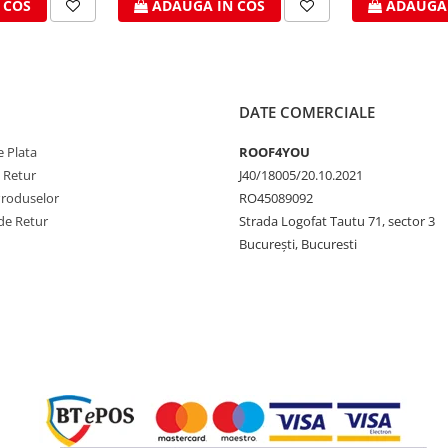
 COS
ADAUGA IN COS
ADAUGA 
DATE COMERCIALE
 Plata
ROOF4YOU
e Retur
J40/18005/20.10.2021
Produselor
RO45089092
de Retur
Strada Logofat Tautu 71, sector 3
București, Bucuresti