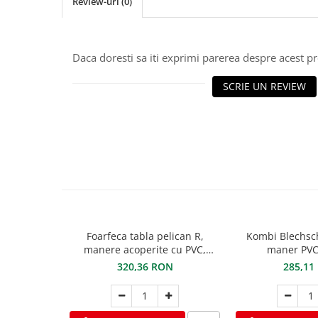
Review-uri
(0)
Ciocane pentru plumb
Ciocane de finisaje
Accesorii ciocane
Daca doresti sa iti exprimi parerea despre acest 
Scule
Trasatoare
SCRIE UN REVIEW
Dispozitiv de indoit
Sabloane
Prisme
Expandoare
Fierastraie
Topoare
Leviere
Nicovale
Foarfeca tabla pelican R,
Kombi Blechsc
Accesorii
manere acoperite cu PVC,
maner PVC
STUBAI
320,36 RON
285,11
SOREX
BUSCHMANN
PROD-MASZ