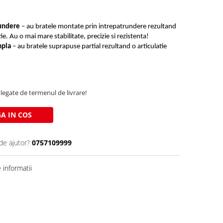
rundere
– au bratele montate prin intrepatrundere rezultand
ie. Au o mai mare stabilitate, precizie si rezistenta!
mpla
– au bratele suprapuse partial rezultand o articulatie
legate de termenul de livrare!
A IN COS
de ajutor?
0757109999
informatii