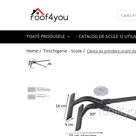
Toate Produsele
Tinichigerie - Scule
TOATE PRODUSELE
- CATALOG DE SCULE SI UTILA
Foarfeci
Foarfeci pelican
Home /
Tinichigerie - Scule /
Clește de prindere unghi d
Foarfeci de stanga (L)
Foarfeci de dreapta (R)
Foarfeci cu taiere dreapta
Foarfeci pentru crestaturi
Foarfeci speciale
Seturi foarfeci
Clesti
Clesti 45°
Clesti 90°
Clesti drepti