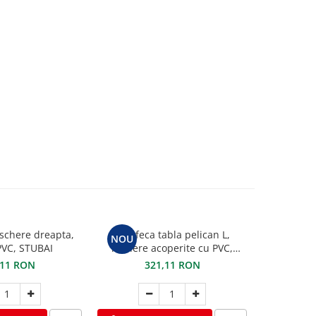
schere dreapta,
Foarfeca tabla pelican L,
Cleste pe
NOU
VC, STUBAI
manere acoperite cu PVC,
maxilar de 
STUBAI
PVC 
,11 RON
321,11 RON
2