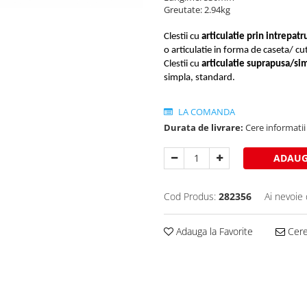
Greutate: 2.94kg
Clestii cu
articulatie prin intrepat
o articulatie in forma de caseta/ cut
Clestii cu
articulatie suprapusa/si
simpla, standard.
LA COMANDA
Durata de livrare:
Cere informatii 
ADAUG
Cod Produs:
282356
Ai nevoie 
Adauga la Favorite
Cere 