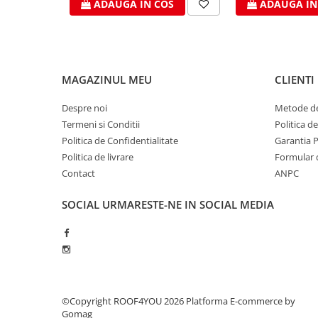
ADAUGA IN COS
ADAUGA IN
WUKO
FREUND
FALZSID
STUBAI
MAGAZINUL MEU
CLIENTI
SCHLEBACH
Tinichigerie - Utilaje
Despre noi
Metode de
Utilaje pentru tabla
Termeni si Conditii
Politica d
Ardezie - Scule si Utilaje
Politica de Confidentialitate
Garantia 
Politica de livrare
Formular 
Sudura si Lipire Profesionala
Contact
ANPC
Pentru tabla
- Seturi de sudura
SOCIAL
URMARESTE-NE IN SOCIAL MEDIA
- Capete pentru lipit
- Piese individuale
- Consumabile pentru cositorit
- Recipienti si pensule
Pentru membrane
©Copyright ROOF4YOU 2026
Platforma E-commerce by
- Role presoare
Gomag