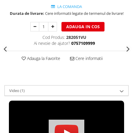
Structuri fatade ventilate
Accesorii ciocane
LA COMANDA
Durata de livrare:
Cere informatii legate de termenul de livrare!
Scule
Trasatoare
ADAUGA IN COS
Dispozitiv de indoit
Cod Produs:
282051VU
Sabloane
Ai nevoie de ajutor?
0757109999
Prisme
Expandoare
Adauga la Favorite
Cere informatii
Fierastraie
Topoare
Leviere
Nicovale
Video
(1)
Accesorii
SOREX
BUSCHMANN
PROD-MASZ
WUKO