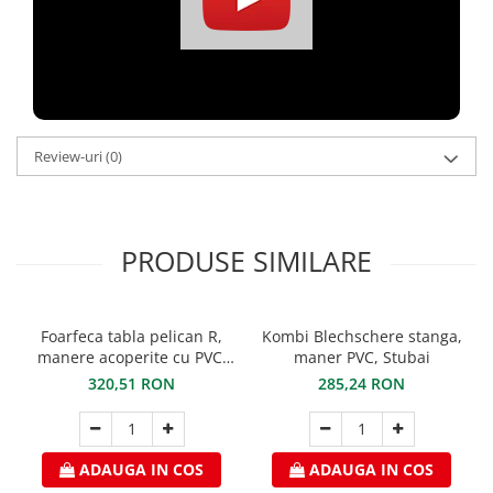
FREUND
FALZSID
STUBAI
SCHLEBACH
Review-uri
(0)
PRODUSE SIMILARE
Foarfeca tabla pelican R,
Kombi Blechschere stanga,
manere acoperite cu PVC,
maner PVC, Stubai
STUBAI
320,51 RON
285,24 RON
ADAUGA IN COS
ADAUGA IN COS