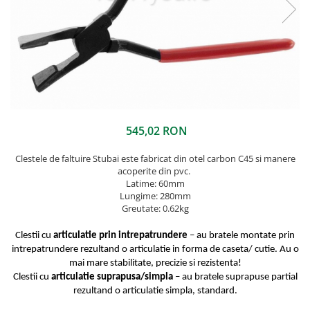
Ferestre de mansarda
Clesti inchidere in streasina
ROTO
Clesti jgheaburi si burlane
Accesorii invelitori si fatade
Clesti mari
Clesti blocatori
Cleme fixe si mobile
Clesti de sficuit
Parazapezi
Clesti inchidere capace atic
Ornamente invelitori
Clesti speciali
Folii de difuzie
545,02 RON
Clesti de dulgherie
Ventilatii
Clestele de faltuire Stubai este fabricat din otel carbon C45 si manere
Accesorii clesti
Parafrunzare
acoperite din pvc.
Ciocane
Suporti panouri fotovoltaice
Latime: 60mm
Lungime: 280mm
Elemente de dilatare
Ciocane cu cap din plastic
Greutate: 0.62kg
Suruburi si cuie
Ciocane cu cap din cauciuc
Lucru pe acoperis
Ciocane cu cap din lemn
Clestii cu
articulatie prin intrepatrundere
– au bratele montate prin
intrepatrundere rezultand o articulatie in forma de caseta/ cutie. Au o
Platforme de lucru
Ciocane cu cap din fier
mai mare stabilitate, precizie si rezistenta!
Trepte de acces
Ciocane fara recul
Clestii cu
articulatie suprapusa/simpla
– au bratele suprapuse partial
Lucru pe acoperis
Ciocane pentru plumb
rezultand o articulatie simpla, standard.
Seturi trepte acces pe acoperis
Ciocane de finisaje