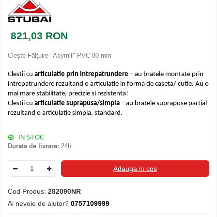
Ferestre de mansarda
Clesti inchidere in streasina
ROTO
Clesti jgheaburi si burlane
821,03 RON
Accesorii invelitori si fatade
Clesti mari
Clesti blocatori
Cleme fixe si mobile
Clește Fălțuire "Asymit" PVC 80 mm
Clesti de sficuit
Parazapezi
Clesti inchidere capace atic
Clestii cu
articulatie prin intrepatrundere
– au bratele montate prin
Ornamente invelitori
intrepatrundere rezultand o articulatie in forma de caseta/ cutie. Au o
Clesti speciali
Folii de difuzie
mai mare stabilitate, precizie si rezistenta!
Clesti de dulgherie
Ventilatii
Clestii cu
articulatie suprapusa/simpla
– au bratele suprapuse partial
Accesorii clesti
rezultand o articulatie simpla, standard.
Parafrunzare
Ciocane
Suporti panouri fotovoltaice
IN STOC
Elemente de dilatare
Ciocane cu cap din plastic
Durata de livrare:
24h
Suruburi si cuie
Ciocane cu cap din cauciuc
Lucru pe acoperis
Ciocane cu cap din lemn
Adauga in cos
Platforme de lucru
Ciocane cu cap din fier
Trepte de acces
Ciocane fara recul
Cod Produs:
282090NR
Lucru pe acoperis
Ciocane pentru plumb
Ai nevoie de ajutor?
0757109999
Seturi trepte acces pe acoperis
Ciocane de finisaje