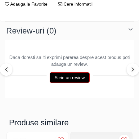
Adauga la Favorite
Cere informatii
Structuri fatade ventilate
Accesorii ciocane
Scule
Trasatoare
Review-uri
(0)
Dispozitiv de indoit
Sabloane
Prisme
Expandoare
Daca doresti sa iti exprimi parerea despre acest produs poti
adauga un review.
Fierastraie
Topoare
Scrie un review
Leviere
Nicovale
Accesorii
SOREX
BUSCHMANN
Produse similare
PROD-MASZ
WUKO