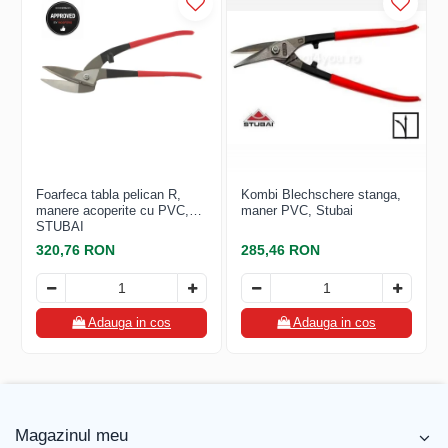
FREUND
FALZSID
STUBAI
SCHLEBACH
Foarfeca tabla pelican R,
Kombi Blechschere stanga,
manere acoperite cu PVC,
maner PVC, Stubai
STUBAI
320,76 RON
285,46 RON
Adauga in cos
Adauga in cos
Magazinul meu