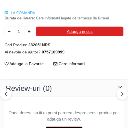
Structuri fatade ventilate
Accesorii ciocane
LA COMANDA
Scule
Durata de livrare:
Cere informatii legate de termenul de livrare!
Trasatoare
Dispozitiv de indoit
Adauga in cos
Sabloane
Cod Produs:
282051NRS
Prisme
Ai nevoie de ajutor?
0757109999
Expandoare
Fierastraie
Adauga la Favorite
Cere informatii
Topoare
Leviere
Nicovale
Review-uri
(0)
Accesorii
SOREX
BUSCHMANN
Daca doresti sa iti exprimi parerea despre acest produs poti
PROD-MASZ
adauga un review.
WUKO