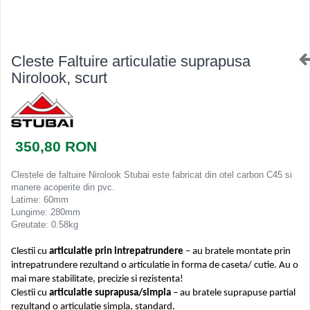
Ferestre de mansarda
Clesti inchidere in streasina
ROTO
Clesti jgheaburi si burlane
Accesorii invelitori si fatade
Clesti mari
Cleste Faltuire articulatie suprapusa
Clesti blocatori
Cleme fixe si mobile
Nirolook, scurt
Clesti de sficuit
Parazapezi
Clesti inchidere capace atic
Ornamente invelitori
Clesti speciali
Folii de difuzie
Clesti de dulgherie
350,80 RON
Ventilatii
Accesorii clesti
Parafrunzare
Clestele de faltuire Nirolook Stubai este fabricat din otel carbon C45 si
Ciocane
Suporti panouri fotovoltaice
manere acoperite din pvc.
Elemente de dilatare
Ciocane cu cap din plastic
Latime: 60mm
Lungime: 280mm
Suruburi si cuie
Ciocane cu cap din cauciuc
Greutate: 0.58kg
Lucru pe acoperis
Ciocane cu cap din lemn
Clestii cu
articulatie prin intrepatrundere
– au bratele montate prin
Platforme de lucru
Ciocane cu cap din fier
intrepatrundere rezultand o articulatie in forma de caseta/ cutie. Au o
Trepte de acces
Ciocane fara recul
mai mare stabilitate, precizie si rezistenta!
Lucru pe acoperis
Ciocane pentru plumb
Clestii cu
articulatie suprapusa/simpla
– au bratele suprapuse partial
Seturi trepte acces pe acoperis
rezultand o articulatie simpla, standard.
Ciocane de finisaje