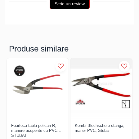
FREUND
Scrie un review
FALZSID
STUBAI
SCHLEBACH
Produse similare
Foarfeca tabla pelican R,
Kombi Blechschere stanga,
manere acoperite cu PVC,
maner PVC, Stubai
STUBAI