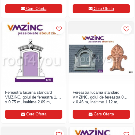
latime 1.08, Model 3460
latime 1.22, Model 3494
Cere Oferta
Cere Oferta
Fereastra lucarna standard
Fereastra lucarna standard
VMZINC, golul de fereastra 1.30
VMZINC, golul de fereastra 0.75
x 0.75 m, inaltime 2.09 m,
x 0.46 m, inaltime 1.12 m,
latime 1.48, Model 3494
latime 1.04, Model 4203
Cere Oferta
Cere Oferta