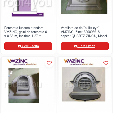
Fereastra lucarna standard
Ventilate de tip "bull's eye"
VMZINC, golul de fereastra 0.90
VMZINC, Zinc: 320006618,
x 0.55 m, inaltime 1.27 m,
aspect QUARTZ-ZINC®, Model
latime 1.17, Model 4204
1
Cere Oferta
Cere Oferta