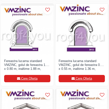
Structuri fatade ventilate
Accesorii ciocane
Scule
Trasatoare
Dispozitiv de indoit
Sabloane
Prisme
Expandoare
Fierastraie
Topoare
Fereastra lucarna standard
Fereastra lucarna standard
Leviere
VMZINC, golul de fereastra 1.20
VMZINC, golul de fereastra 0.90
x 0.80 m, inaltime 1.88 m,
x 0.55 m, inaltime 1.36 m,
Nicovale
latime 1.58, Model 3011
latime 1.17, Model 3012
Accesorii
Cere Oferta
Cere Oferta
SOREX
BUSCHMANN
PROD-MASZ
WUKO