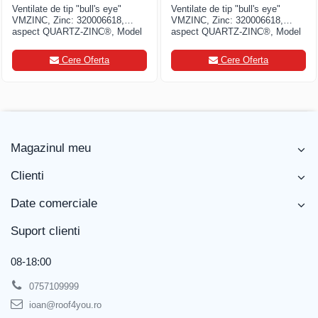
Ventilate de tip "bull's eye"
Ventilate de tip "bull's eye"
VMZINC, Zinc: 320006618,
VMZINC, Zinc: 320006618,
aspect QUARTZ-ZINC®, Model
aspect QUARTZ-ZINC®, Model
2
3
Cere Oferta
Cere Oferta
Magazinul meu
Clienti
Date comerciale
Suport clienti
08-18:00
0757109999
ioan@roof4you.ro