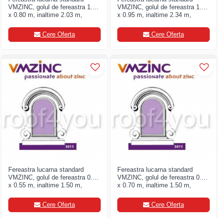
VMZINC, golul de fereastra 1.40
VMZINC, golul de fereastra 1.60
Ferestre de mansarda
Clesti inchidere in streasina
x 0.80 m, inaltime 2.03 m,
x 0.95 m, inaltime 2.34 m,
latime 1.47, Model 3005
latime 1.71, Model 3005
ROTO
Clesti jgheaburi si burlane
Cere Oferta
Cere Oferta
Accesorii invelitori si fatade
Clesti mari
Clesti blocatori
Cleme fixe si mobile
Clesti de sficuit
Parazapezi
Clesti inchidere capace atic
Ornamente invelitori
Clesti speciali
Folii de difuzie
Clesti de dulgherie
Ventilatii
Accesorii clesti
Parafrunzare
Ciocane
Suporti panouri fotovoltaice
Elemente de dilatare
Ciocane cu cap din plastic
Suruburi si cuie
Ciocane cu cap din cauciuc
Lucru pe acoperis
Ciocane cu cap din lemn
Fereastra lucarna standard
Fereastra lucarna standard
VMZINC, golul de fereastra 0.90
VMZINC, golul de fereastra 0.90
Platforme de lucru
Ciocane cu cap din fier
x 0.55 m, inaltime 1.50 m,
x 0.70 m, inaltime 1.50 m,
Trepte de acces
Ciocane fara recul
latime 1.22, Model 3011
latime 1.37, Model 3011
Lucru pe acoperis
Ciocane pentru plumb
Cere Oferta
Cere Oferta
Seturi trepte acces pe acoperis
Ciocane de finisaje