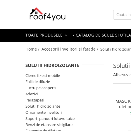
Toate Produsele
Tinichigerie - Scule
TOATE PRODUSELE
- CATALOG DE SCULE SI UTILA
Foarfeci
Foarfeci pelican
Home /
Accesorii invelitori si fatade /
Solutii hidroizola
Foarfeci de stanga (L)
Foarfeci de dreapta (R)
Solutii
SOLUTII HIDROIZOLANTE
Foarfeci cu taiere dreapta
Afiseaza:
Cleme fixe si mobile
Foarfeci pentru crestaturi
Folii de difuzie
Foarfeci speciale
Lucru pe acoperis
Seturi foarfeci
Adezivi
Parazapezi
MASC Kl
Clesti
Solutii hidroizolante
ulei p
Clesti 45°
falțui
Ornamente invelitori
Clesti 90°
Suporti panouri fotovoltaice
Benzi de etansare si sigilare
Clesti drepti
Elemente de dilatare