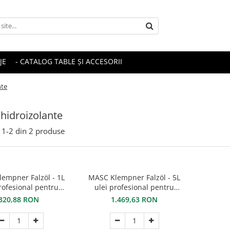
JE
- CATALOG TABLE ȘI ACCESORII
nte
 hidroizolante
1-
2
din
2
produse
empner Falzöl - 1L
MASC Klempner Falzöl - 5L
rofesional pentru
ulei profesional pentru
re tablă - M.A.S.C.
falțuire tablă - M.A.S.C.
320,88 RON
1.469,63 RON