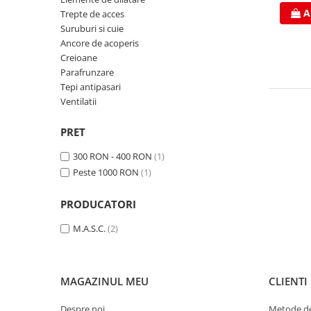
Clesti inchidere falt
A
Trepte de acces
Clesti din aluminiu
Suruburi si cuie
Clesti inchidere in streasina
Ancore de acoperis
Creioane
Clesti jgheaburi si burlane
Parafrunzare
Clesti mari
Tepi antipasari
Clesti blocatori
Ventilatii
Clesti de sficuit
Clesti inchidere capace atic
PRET
Clesti speciali
300 RON - 400 RON
(1)
Clesti de dulgherie
Peste 1000 RON
(1)
Accesorii clesti
Ciocane
PRODUCATORI
Ciocane cu cap din plastic
M.A.S.C.
(2)
Ciocane cu cap din cauciuc
Ciocane cu cap din lemn
Ciocane cu cap din fier
MAGAZINUL MEU
CLIENTI
Ciocane fara recul
Despre noi
Metode de