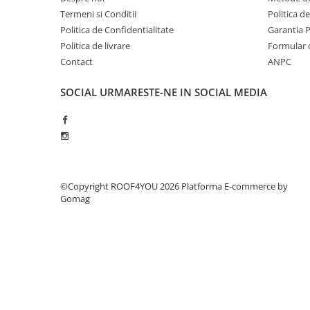
Ciocane pentru plumb
Termeni si Conditii
Politica d
Ciocane de finisaje
Politica de Confidentialitate
Garantia 
Accesorii ciocane
Politica de livrare
Formular 
Scule
Contact
ANPC
Trasatoare
SOCIAL
URMARESTE-NE IN SOCIAL MEDIA
Dispozitiv de indoit
Sabloane
Prisme
Expandoare
Fierastraie
©Copyright ROOF4YOU 2026
Platforma E-commerce by
Topoare
Gomag
Leviere
Nicovale
Accesorii
SOREX
BUSCHMANN
PROD-MASZ