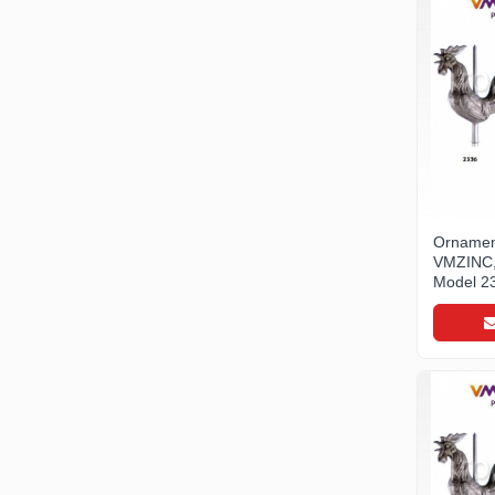
WUKO
FREUND
FALZSID
STUBAI
SCHLEBACH
Tinichigerie - Utilaje
Utilaje pentru tabla
Ardezie - Scule si Utilaje
Ornamen
Sudura si Lipire Profesionala
VMZINC,
Pentru tabla
Model 23
- Seturi de sudura
- Capete pentru lipit
- Piese individuale
- Consumabile pentru cositorit
- Recipienti si pensule
Pentru membrane
- Role presoare