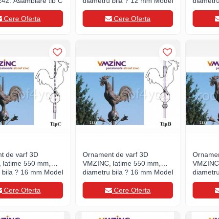
42, Asamblare tip C
diametru bila ? 12 mm Model
diametr
2333, Asamblare tip A
2333, As
Cere Oferta
Cere Oferta
t de varf 3D
Ornament de varf 3D
Ornamen
 latime 550 mm,
VMZINC, latime 550 mm,
VMZINC,
 bila ? 16 mm Model
diametru bila ? 16 mm Model
diametr
amblare tip C
2333, Asamblare tip B
2333, As
Cere Oferta
Cere Oferta