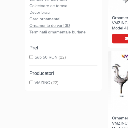
Clesti inchidere falt
Colectoare de terasa
Clesti din aluminiu
Decor brau
Clesti inchidere in streasina
Ornamen
Gard ornamental
VMZINC,
Clesti jgheaburi si burlane
Ornamente de varf 3D
Model 4
Clesti mari
Terminatii ornamentale burlane
Clesti blocatori
Clesti de sficuit
Pret
Clesti inchidere capace atic
Sub 50 RON
(22)
Clesti speciali
Clesti de dulgherie
Producatori
Accesorii clesti
VMZINC
(22)
Ciocane
Ciocane cu cap din plastic
Ciocane cu cap din cauciuc
Ciocane cu cap din lemn
Ciocane cu cap din fier
Ornamen
Ciocane fara recul
VMZINC,