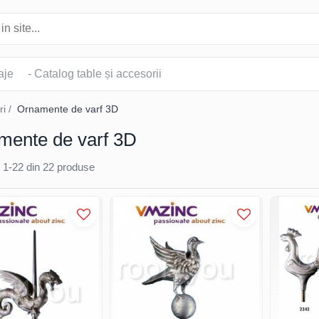
aje
- Catalog table și accesorii
ri /
Ornamente de varf 3D
mente de varf 3D
1-
22
din
22
produse