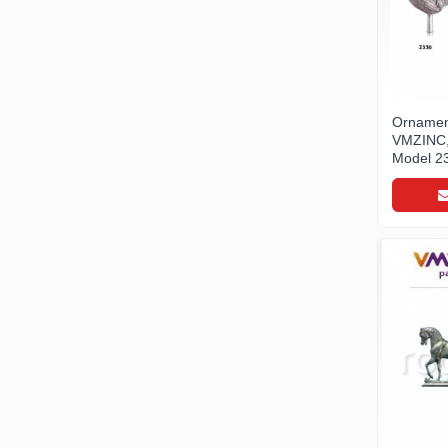
- Duze suflanta
- Utilaje de lipit
- Arzatoare pe gaz
Unelte pentru constructii
Ornamen
- Unelte de mana
VMZINC,
- Unelte de taiere si gaurire
Model 23
- Auxiliare
- Unelte pentru masurare si trasare
- Unelte pentru fixare si prindere
- Piese de schimb
- Protectie si siguranta
- Unelte de gaurit
Unelte pentru prelucrarea lemnului
Unelte pentru industria forestiera
Materiale invelitori si fatade