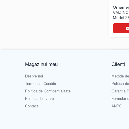
Invelitori si fatade in dublu falt
Ornamen
Cupru natural
VMZINC,
Model 2
Cupru patinat
Titan zinc natural
Titan zinc prepatinat
Aluminiu prevopsit
Otel prevopsit
Tabla perforata
Invelitori si fatade in sistem click
Magazinul meu
Clienti
Tabla click din otel prevopsit
Despre noi
Metode de
Jgheaburi si burlane din otel
Termeni si Conditii
Politica d
prevopsit
Politica de Confidentialitate
Garantia P
Accesorii sistem click
Politica de livrare
Formular 
Sorturi, coame, dolii
Contact
ANPC
Ferestre de mansarda
ROTO
Accesorii invelitori si fatade