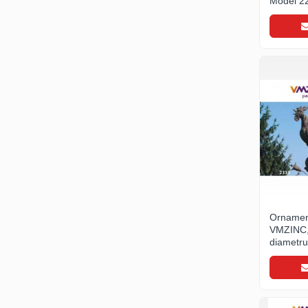
Model 22
Ciocane pentru plumb
Ciocane de finisaje
Accesorii ciocane
Scule
Trasatoare
Dispozitiv de indoit
Sabloane
Prisme
Expandoare
Fierastraie
Topoare
Leviere
Ornamen
Nicovale
VMZINC,
Accesorii
diametru
2333, As
SOREX
BUSCHMANN
PROD-MASZ