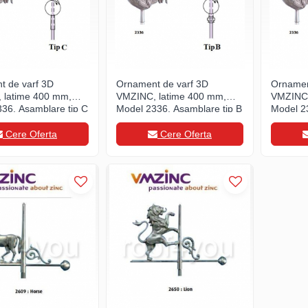
t de varf 3D
Ornament de varf 3D
Ornamen
 latime 400 mm,
VMZINC, latime 400 mm,
VMZINC,
36, Asamblare tip C
Model 2336, Asamblare tip B
Model 2
Cere Oferta
Cere Oferta