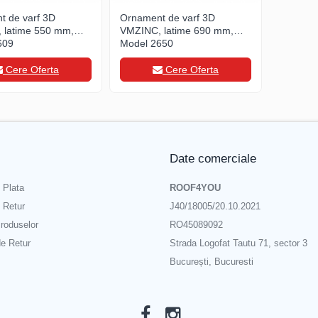
t de varf 3D
Ornament de varf 3D
 latime 550 mm,
VMZINC, latime 690 mm,
609
Model 2650
Cere Oferta
Cere Oferta
Date comerciale
 Plata
ROOF4YOU
e Retur
J40/18005/20.10.2021
roduselor
RO45089092
de Retur
Strada Logofat Tautu 71, sector 3
București, Bucuresti