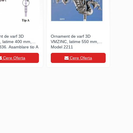
t de varf 3D
Ornament de varf 3D
 latime 400 mm,
VMZINC, latime 550 mm,
336, Asamblare tip A
Model 2211
Cere Oferta
Cere Oferta