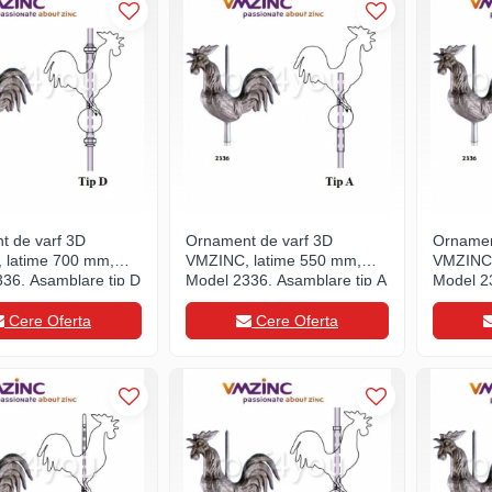
t de varf 3D
Ornament de varf 3D
Ornamen
 latime 700 mm,
VMZINC, latime 550 mm,
VMZINC,
36, Asamblare tip D
Model 2336, Asamblare tip A
Model 2
Cere Oferta
Cere Oferta