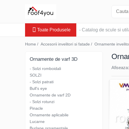
Toate Produsele
Toate Produsele
- Catalog de scule si util
Tinichigerie - Scule
Foarfeci
Home /
Accesorii invelitori si fatade /
Ornamente invelito
Foarfeci pelican
Orna
Foarfeci de stanga (L)
Ornamente de varf 3D
Foarfeci de dreapta (R)
Afiseaza:
- Solzi romboidali
Foarfeci cu taiere dreapta
SOLZI
Foarfeci pentru crestaturi
- Solzi patrati
Foarfeci speciale
Bull's eye
Seturi foarfeci
Ornamente de varf 2D
Clesti
- Solzi rotunzi
Pinacle
Clesti 45°
Ornamente aplicabile
Clesti 90°
Lucarne
Clesti drepti
Burlane ornamentale