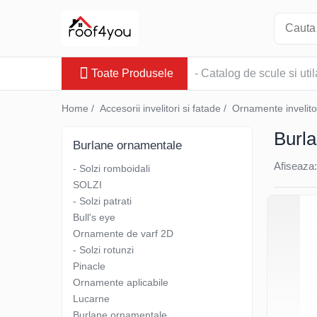
Toate Produsele
Toate Produsele
- Catalog de scule si util
Tinichigerie - Scule
Foarfeci
Home /
Accesorii invelitori si fatade /
Ornamente invelito
Foarfeci pelican
Burl
Foarfeci de stanga (L)
Burlane ornamentale
Foarfeci de dreapta (R)
Afiseaza:
- Solzi romboidali
Foarfeci cu taiere dreapta
SOLZI
Foarfeci pentru crestaturi
- Solzi patrati
Foarfeci speciale
Bull's eye
Seturi foarfeci
Ornamente de varf 2D
Clesti
- Solzi rotunzi
Pinacle
Clesti 45°
Ornamente aplicabile
Clesti 90°
Lucarne
Clesti drepti
Burlane ornamentale