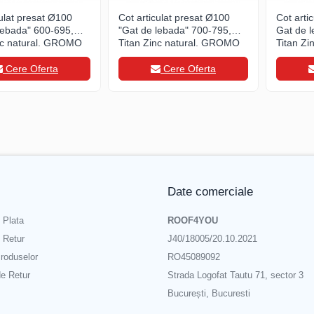
culat presat Ø100
Cot articulat presat Ø100
Cot arti
lebada" 600-695,
"Gat de lebada" 700-795,
Gat de 
nc natural, GROMO
Titan Zinc natural, GROMO
Titan Z
Cere Oferta
Cere Oferta
Date comerciale
 Plata
ROOF4YOU
e Retur
J40/18005/20.10.2021
roduselor
RO45089092
de Retur
Strada Logofat Tautu 71, sector 3
București, Bucuresti