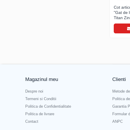
Invelitori si fatade in dublu falt
Cot arti
Cupru natural
"Gat de 
Titan Zi
Cupru patinat
Titan zinc natural
Titan zinc prepatinat
Aluminiu prevopsit
Otel prevopsit
Tabla perforata
Invelitori si fatade in sistem click
Tabla click din otel prevopsit
Magazinul meu
Clienti
Jgheaburi si burlane din otel
prevopsit
Despre noi
Metode de
Accesorii sistem click
Termeni si Conditii
Politica d
Sorturi, coame, dolii
Politica de Confidentialitate
Garantia P
Ferestre de mansarda
Politica de livrare
Formular 
ROTO
Contact
ANPC
Accesorii invelitori si fatade