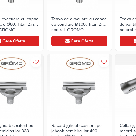
 evacuare cu capac
Teava de evacuare cu capac
Teava d
lare Ø80, Titan Zinc
de ventilare Ø100, Titan Zinc
de venti
, GROMO
natural, GROMO
natural
Cere Oferta
Cere Oferta
gheab cositorit pe
Racord jgheab cositorit pe
Coltar j
emicircular 333
jgheab semicircular 400
racord s