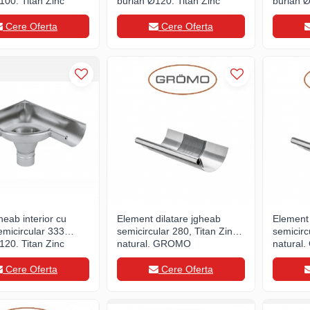
100, Titan Zinc
burlan Ø120, Titan Zinc
burlan Ø
, GROMO
natural, GROMO
natural
Cere Oferta
Cere Oferta
heab interior cu
Element dilatare jgheab
Element 
emicircular 333
semicircular 280, Titan Zinc
semicirc
120, Titan Zinc
natural, GROMO
natural
, GROMO
Cere Oferta
Cere Oferta