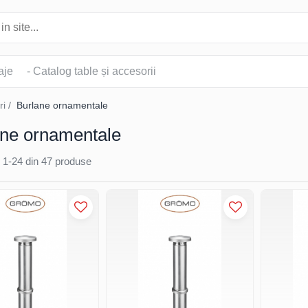
aje
- Catalog table și accesorii
ri /
Burlane ornamentale
ane ornamentale
1-
24
din
47
produse