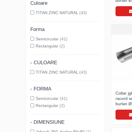
burlan Ø
Ciocane pentru plumb
Culoare
natural
Ciocane de finisaje
TITAN ZINC NATURAL
(43)
Accesorii ciocane
Scule
Forma
Trasatoare
Semicircular
(41)
Dispozitiv de indoit
Rectangular
(2)
Sabloane
Prisme
- CULOARE
Expandoare
TITAN ZINC NATURAL
(43)
Fierastraie
Topoare
Leviere
- FORMA
Coltar jg
Nicovale
Semicircular
(41)
racord s
Accesorii
burlan Ø
Rectangular
(2)
natural
SOREX
BUSCHMANN
- DIMENSIUNE
PROD-MASZ
Jgheab 250, burlan 80x80
(1)