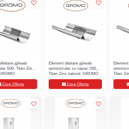
dilatare jgheab
Element dilatare jgheab
Element 
lar 500, Titan Zinc
semicircular cu capac 280,
semicirc
, GROMO
Titan Zinc natural, GROMO
Titan Z
Cere Oferta
Cere Oferta