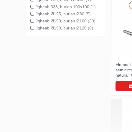
WUKO
Jgheab 333, burlan 100x100
(1)
FREUND
Jgheab Ø125, burlan Ø80
(5)
FALZSID
Jgheab Ø150, burlan Ø100
(30)
STUBAI
Jgheab Ø190, burlan Ø120
(6)
SCHLEBACH
Tinichigerie - Utilaje
Utilaje pentru tabla
Ardezie - Scule si Utilaje
Element 
Sudura si Lipire Profesionala
semicircu
Pentru tabla
natural
- Seturi de sudura
- Capete pentru lipit
- Piese individuale
- Consumabile pentru cositorit
- Recipienti si pensule
Pentru membrane
- Role presoare