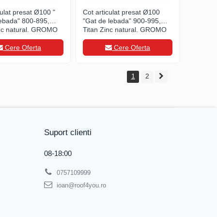
culat presat Ø100 "
Cot articulat presat Ø100
lebada" 800-895,
"Gat de lebada" 900-995,
inc natural, GROMO
Titan Zinc natural, GROMO
Cere Oferta
Cere Oferta
1
2
Suport clienti
08-18:00
0757109999
ioan@roof4you.ro