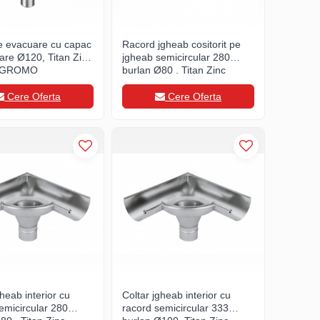
e evacuare cu capac
Racord jgheab cositorit pe
lare Ø120, Titan Zinc
jgheab semicircular 280
, GROMO
burlan Ø80 , Titan Zinc
natural, GROMO
Cere Oferta
Cere Oferta
gheab interior cu
Coltar jgheab interior cu
emicircular 280
racord semicircular 333