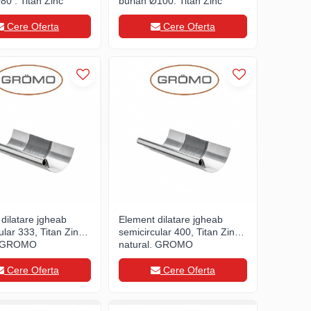
80 , Titan Zinc
burlan Ø100, Titan Zinc
, GROMO
natural, GROMO
Cere Oferta
Cere Oferta
dilatare jgheab
Element dilatare jgheab
ular 333, Titan Zinc
semicircular 400, Titan Zinc
, GROMO
natural, GROMO
Cere Oferta
Cere Oferta