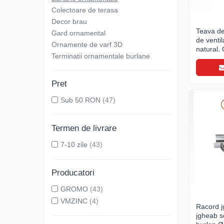
Clesti inchidere falt
Colectoare de terasa
Clesti din aluminiu
Decor brau
Clesti inchidere in streasina
Teava de
Gard ornamental
de venti
Clesti jgheaburi si burlane
Ornamente de varf 3D
natural
Clesti mari
Terminatii ornamentale burlane
Clesti blocatori
Clesti de sficuit
Pret
Clesti inchidere capace atic
Sub 50 RON
(47)
Clesti speciali
Clesti de dulgherie
Termen de livrare
Accesorii clesti
7-10 zile
(43)
Ciocane
Ciocane cu cap din plastic
Producatori
Ciocane cu cap din cauciuc
Ciocane cu cap din lemn
GROMO
(43)
VMZINC
(4)
Ciocane cu cap din fier
Racord j
Ciocane fara recul
jgheab s