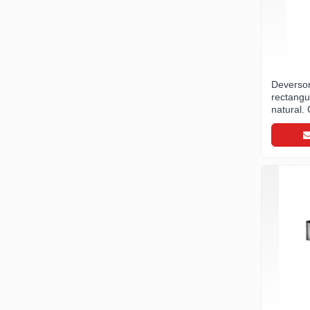
- Duze suflanta
- Utilaje de lipit
- Arzatoare pe gaz
Unelte pentru constructii
Deversor
- Unelte de mana
rectangu
- Unelte de taiere si gaurire
natural
- Auxiliare
- Unelte pentru masurare si trasare
- Unelte pentru fixare si prindere
- Piese de schimb
- Protectie si siguranta
- Unelte de gaurit
Unelte pentru prelucrarea lemnului
Unelte pentru industria forestiera
Materiale invelitori si fatade