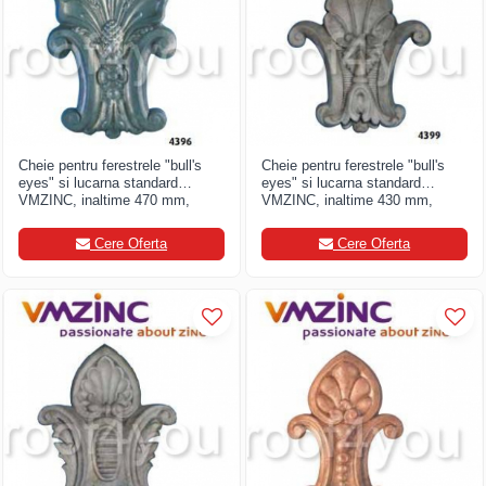
FREUND
FALZSID
STUBAI
SCHLEBACH
Cheie pentru ferestrele "bull's
Cheie pentru ferestrele "bull's
eyes" si lucarna standard
eyes" si lucarna standard
VMZINC, inaltime 470 mm,
VMZINC, inaltime 430 mm,
latime 350 mm, Model 4396
latime 390 mm, Model 4399
Cere Oferta
Cere Oferta