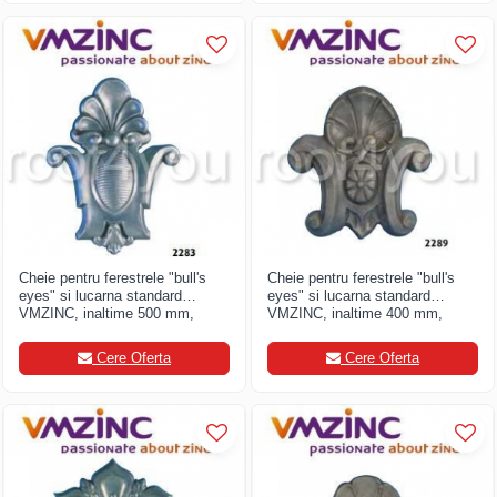
Structuri fatade ventilate
Accesorii ciocane
Scule
Trasatoare
Dispozitiv de indoit
Sabloane
Prisme
Expandoare
Fierastraie
Topoare
Cheie pentru ferestrele "bull's
Cheie pentru ferestrele "bull's
Leviere
eyes" si lucarna standard
eyes" si lucarna standard
VMZINC, inaltime 500 mm,
VMZINC, inaltime 400 mm,
Nicovale
latime 355 mm, Model 2283
latime 360 mm, Model 2289
Accesorii
Cere Oferta
Cere Oferta
SOREX
BUSCHMANN
PROD-MASZ
WUKO