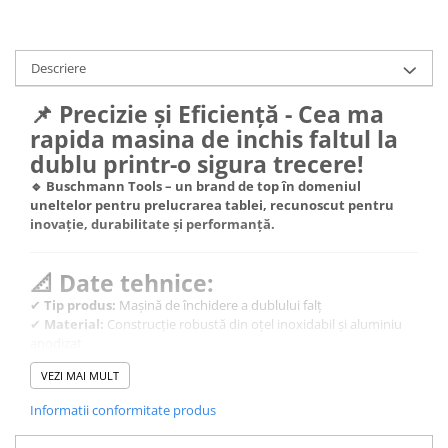
FREUND
FALZSID
STUBAI
Descriere
SCHLEBACH
📌 Precizie și Eficiență - Cea ma
rapida masina de inchis faltul la
dublu printr-o sigura trecere!
🔹 Buschmann Tools – un brand de top în domeniul
uneltelor pentru prelucrarea tablei, recunoscut pentru
inovație, durabilitate și performanță.
📐 Date tehnice:
✔
Tip produs:
Mașină de închidere a dublului falț
✔
Material:
Construcție robustă din oțel inoxidabil și aluminiu
anodizat
✔
Compatibilitate:
Potrivită pentru închideri de falț pe
VEZI MAI MULT
acoperișuri metalice din zinc, aluminiu, cupru și oțel
✔
Sistem de prindere:
Role și ventuze pentru stabilitate
Informatii conformitate produs
maximă
✔
Greutate optimizată:
Ușor de manevrat pentru utilizare