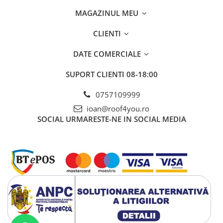
zinc și oțel.
MAGAZINUL MEU
✅
Brand de încredere – Buschmann Tools
– lider în inovația
sculelor pentru acoperișuri metalice.
🔴
Alege Mașina de Dublu Falț Buschmann și asigură
CLIENTI
montajul perfect al acoperișului tău!
🏗️🔩🚀
DATE COMERCIALE
SUPORT CLIENTI
08-18:00
0757109999
ioan@roof4you.ro
SOCIAL
URMARESTE-NE IN SOCIAL MEDIA