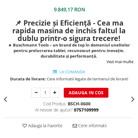
Structuri fatade ventilate
Accesorii ciocane
9.849,17 RON
Scule
📌 Precizie și Eficiență - Cea ma
Trasatoare
rapida masina de inchis faltul la
Dispozitiv de indoit
dublu printr-o sigura trecere!
Sabloane
🔹 Buschmann Tools – un brand de top în domeniul uneltelor
Prisme
pentru prelucrarea tablei, recunoscut pentru inovație,
durabilitate și performanță.
Expandoare
Vezi mai multe
Fierastraie
LA COMANDA
Topoare
Durata de livrare:
Cere informatii legate de termenul de livrare!
Leviere
Nicovale
ADAUGA IN COS
Accesorii
Cod Produs:
BSCH-0600
SOREX
Ai nevoie de ajutor?
0757109999
BUSCHMANN
PROD-MASZ
Adauga la Favorite
Cere informatii
WUKO