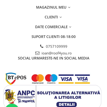
Clesti inchidere falt
MAGAZINUL MEU
Clesti din aluminiu
Clesti inchidere in streasina
CLIENTI
Clesti jgheaburi si burlane
Clesti mari
DATE COMERCIALE
Clesti blocatori
SUPORT CLIENTI
08-18:00
Clesti de sficuit
Clesti inchidere capace atic
0757109999
Clesti speciali
ioan@roof4you.ro
Clesti de dulgherie
SOCIAL
URMARESTE-NE IN SOCIAL MEDIA
Accesorii clesti
Ciocane
Ciocane cu cap din plastic
Ciocane cu cap din cauciuc
Ciocane cu cap din lemn
Ciocane cu cap din fier
Ciocane fara recul