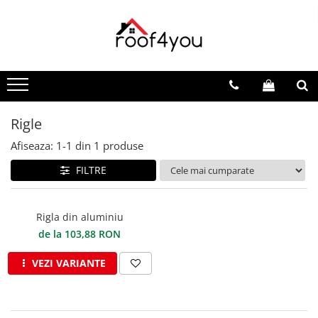
Toate Produsele
Tinichigerie - Scule
Foarfeci
Foarfeci pelican
Rigle
Foarfeci de stanga (L)
Afiseaza:
1-
1
din
1
produse
Foarfeci de dreapta (R)
FILTRE
Foarfeci cu taiere dreapta
Foarfeci pentru crestaturi
Foarfeci speciale
Rigla din aluminiu
Seturi foarfeci
de la 103,88 RON
Clesti
VEZI VARIANTE
Clesti 45°
Clesti 90°
Clesti drepti