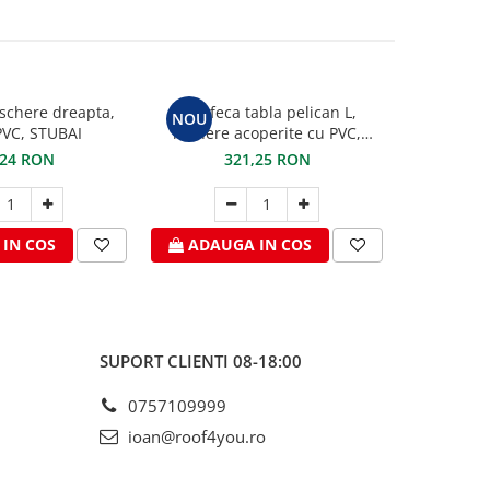
schere dreapta,
Foarfeca tabla pelican L,
Cleste pe
NOU
VC, STUBAI
manere acoperite cu PVC,
maxilar de 
STUBAI
PVC 
,24 RON
321,25 RON
2
IN COS
ADAUGA IN COS
ADAU
SUPORT CLIENTI
08-18:00
0757109999
ioan@roof4you.ro