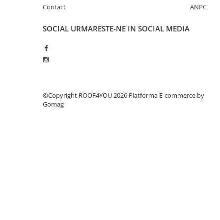
WUKO
Contact
ANPC
FREUND
SOCIAL
URMARESTE-NE IN SOCIAL MEDIA
FALZSID
STUBAI
SCHLEBACH
Tinichigerie - Utilaje
Utilaje pentru tabla
©Copyright ROOF4YOU 2026
Platforma E-commerce by
Ardezie - Scule si Utilaje
Gomag
Sudura si Lipire Profesionala
Pentru tabla
- Seturi de sudura
- Capete pentru lipit
- Piese individuale
- Consumabile pentru cositorit
- Recipienti si pensule
Pentru membrane
- Role presoare