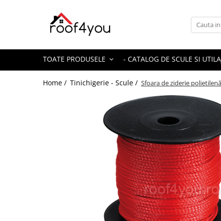
Toate Produsele
Tinichigerie - Scule
TOATE PRODUSELE
- CATALOG DE SCULE SI UTILA
Foarfeci
Foarfeci pelican
Home /
Tinichigerie - Scule /
Sfoara de ziderie polietil
Foarfeci de stanga (L)
Foarfeci de dreapta (R)
Foarfeci cu taiere dreapta
Foarfeci pentru crestaturi
Foarfeci speciale
Seturi foarfeci
Clesti
Clesti 45°
Clesti 90°
Clesti drepti