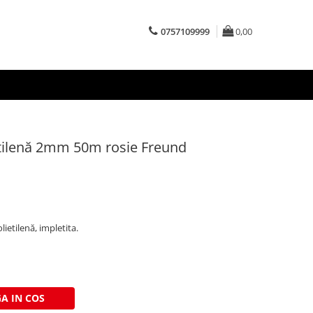
0757109999
0,00
ietilenă 2mm 50m rosie Freund
ietilenă, impletita.
A IN COS