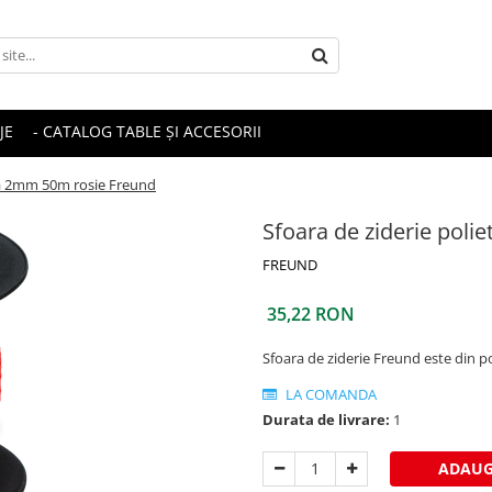
JE
- CATALOG TABLE ȘI ACCESORII
enă 2mm 50m rosie Freund
Sfoara de ziderie pol
FREUND
35,22 RON
Sfoara de ziderie Freund este din pol
LA COMANDA
Durata de livrare:
1
ADAUG