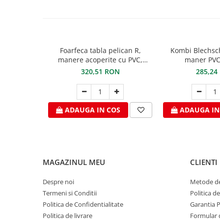
Ciocane pentru plumb
Ciocane de finisaje
Accesorii ciocane
Scule
Foarfeca tabla pelican R,
Kombi Blechsc
Trasatoare
manere acoperite cu PVC,
maner PVC
STUBAI
Dispozitiv de indoit
320,51 RON
285,24
Sabloane
Prisme
Expandoare
ADAUGA IN COS
ADAUGA IN
Fierastraie
Topoare
Leviere
Nicovale
MAGAZINUL MEU
CLIENTI
Accesorii
Despre noi
Metode de
SOREX
Termeni si Conditii
Politica d
BUSCHMANN
Politica de Confidentialitate
Garantia 
PROD-MASZ
Politica de livrare
Formular 