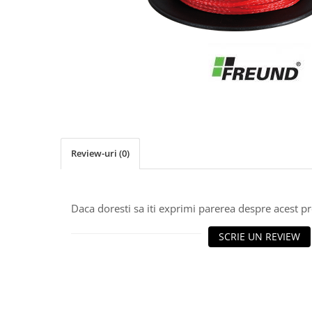
Clesti inchidere falt
Clesti din aluminiu
Clesti inchidere in streasina
Clesti jgheaburi si burlane
Clesti mari
Clesti blocatori
Clesti de sficuit
Clesti inchidere capace atic
Clesti speciali
Review-uri
(0)
Clesti de dulgherie
Accesorii clesti
Ciocane
Daca doresti sa iti exprimi parerea despre acest 
Ciocane cu cap din plastic
SCRIE UN REVIEW
Ciocane cu cap din cauciuc
Ciocane cu cap din lemn
Ciocane cu cap din fier
Ciocane fara recul