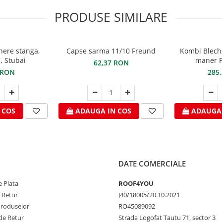
PRODUSE SIMILARE
here stanga,
Capse sarma 11/10 Freund
Kombi Blech
, Stubai
maner P
62,37 RON
 RON
285
 COS
ADAUGA IN COS
ADAUGA 
DATE COMERCIALE
 Plata
ROOF4YOU
e Retur
J40/18005/20.10.2021
Produselor
RO45089092
de Retur
Strada Logofat Tautu 71, sector 3