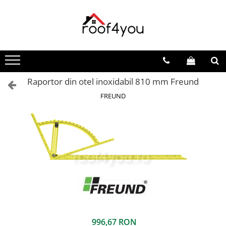
Toate Produsele
Tinichigerie - Scule
Foarfeci
Raportor din otel inoxidabil 810 mm Freund
Foarfeci pelican
Foarfeci de stanga (L)
FREUND
Foarfeci de dreapta (R)
Foarfeci cu taiere dreapta
Foarfeci pentru crestaturi
Foarfeci speciale
Seturi foarfeci
Clesti
Clesti 45°
Clesti 90°
Clesti drepti
996,67 RON