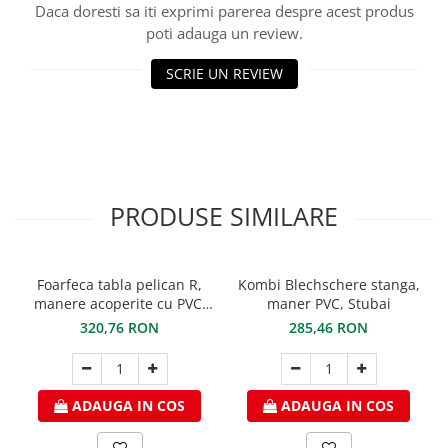
Ciocane pentru plumb
Daca doresti sa iti exprimi parerea despre acest produs
Ciocane de finisaje
poti adauga un review.
Accesorii ciocane
SCRIE UN REVIEW
Scule
Trasatoare
Dispozitiv de indoit
Sabloane
Prisme
PRODUSE SIMILARE
Expandoare
Fierastraie
Topoare
Foarfeca tabla pelican R,
Kombi Blechschere stanga,
Leviere
manere acoperite cu PVC,
maner PVC, Stubai
STUBAI
Nicovale
320,76 RON
285,46 RON
Accesorii
SOREX
ADAUGA IN COS
ADAUGA IN COS
BUSCHMANN
PROD-MASZ