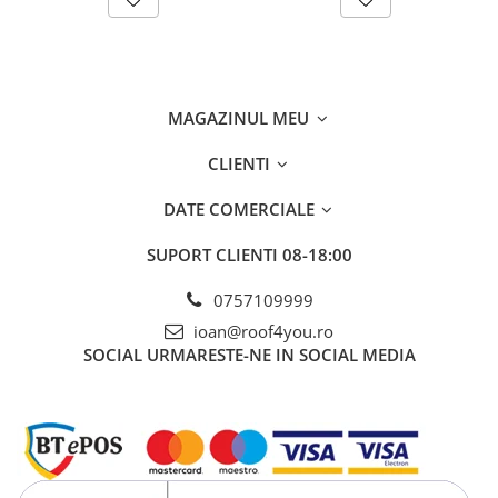
WUKO
FREUND
FALZSID
STUBAI
MAGAZINUL MEU
SCHLEBACH
Tinichigerie - Utilaje
CLIENTI
Utilaje pentru tabla
DATE COMERCIALE
Ardezie - Scule si Utilaje
Sudura si Lipire Profesionala
SUPORT CLIENTI
08-18:00
Pentru tabla
0757109999
- Seturi de sudura
ioan@roof4you.ro
- Capete pentru lipit
SOCIAL
URMARESTE-NE IN SOCIAL MEDIA
- Piese individuale
- Consumabile pentru cositorit
- Recipienti si pensule
Pentru membrane
- Role presoare