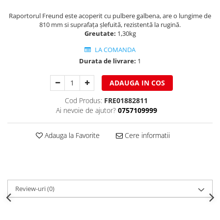
Clesti inchidere falt
Raportorul Freund este acoperit cu pulbere galbena, are o lungime de
Clesti din aluminiu
810 mm si suprafața șlefuită, rezistentă la rugină.
Clesti inchidere in streasina
Greutate:
1,30kg
Clesti jgheaburi si burlane
LA COMANDA
Clesti mari
Durata de livrare:
1
Clesti blocatori
Clesti de sficuit
ADAUGA IN COS
Clesti inchidere capace atic
Cod Produs:
FRE01882811
Clesti speciali
Ai nevoie de ajutor?
0757109999
Clesti de dulgherie
Accesorii clesti
Adauga la Favorite
Cere informatii
Ciocane
Ciocane cu cap din plastic
Ciocane cu cap din cauciuc
Ciocane cu cap din lemn
Review-uri
(0)
Ciocane cu cap din fier
Ciocane fara recul