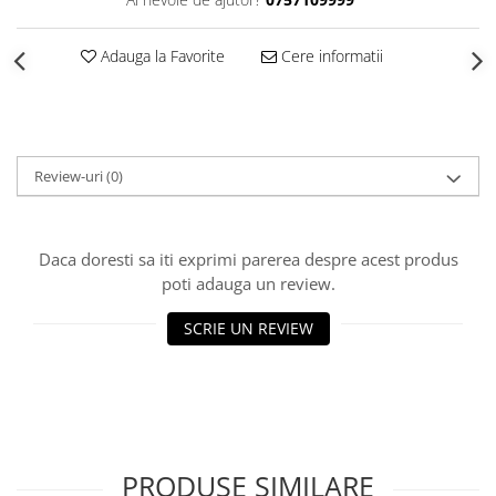
Structuri fatade ventilate
Accesorii ciocane
Scule
Adauga la Favorite
Cere informatii
Trasatoare
Dispozitiv de indoit
Sabloane
Prisme
Review-uri
(0)
Expandoare
Fierastraie
Daca doresti sa iti exprimi parerea despre acest produs
Topoare
poti adauga un review.
Leviere
Nicovale
SCRIE UN REVIEW
Accesorii
SOREX
BUSCHMANN
PROD-MASZ
WUKO
PRODUSE SIMILARE