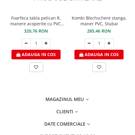
FREUND
FALZSID
STUBAI
Foarfeca tabla pelican R,
Kombi Blechschere stanga,
manere acoperite cu PVC,
maner PVC, Stubai
SCHLEBACH
STUBAI
320,76 RON
285,46 RON
ADAUGA IN COS
ADAUGA IN COS
MAGAZINUL MEU
CLIENTI
DATE COMERCIALE