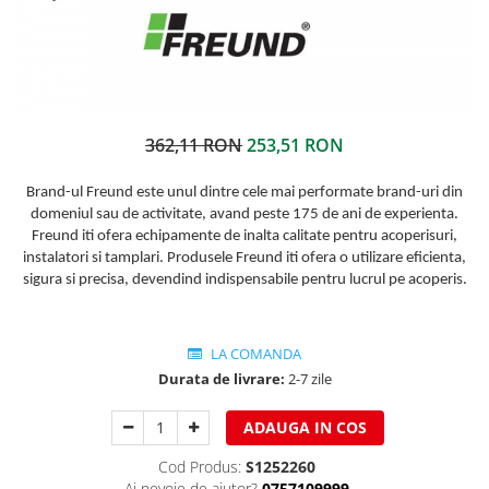
Ferestre de mansarda
Clesti inchidere in streasina
ROTO
Clesti jgheaburi si burlane
Accesorii invelitori si fatade
Clesti mari
Clesti blocatori
Cleme fixe si mobile
Clesti de sficuit
362,11 RON
253,51 RON
Parazapezi
Clesti inchidere capace atic
Ornamente invelitori
Brand-ul Freund este unul dintre cele mai performate brand-uri din
Clesti speciali
Folii de difuzie
domeniul sau de activitate, avand peste 175 de ani de experienta.
Clesti de dulgherie
Ventilatii
Freund iti ofera echipamente de inalta calitate pentru acoperisuri,
Accesorii clesti
Parafrunzare
instalatori si tamplari. Produsele Freund iti ofera o utilizare eficienta,
Ciocane
sigura si precisa, devendind indispensabile pentru lucrul pe acoperis.
Suporti panouri fotovoltaice
Elemente de dilatare
Ciocane cu cap din plastic
Suruburi si cuie
Ciocane cu cap din cauciuc
LA COMANDA
Lucru pe acoperis
Ciocane cu cap din lemn
Durata de livrare:
2-7 zile
Platforme de lucru
Ciocane cu cap din fier
ADAUGA IN COS
Trepte de acces
Ciocane fara recul
Lucru pe acoperis
Ciocane pentru plumb
Cod Produs:
S1252260
Seturi trepte acces pe acoperis
Ciocane de finisaje
Ai nevoie de ajutor?
0757109999