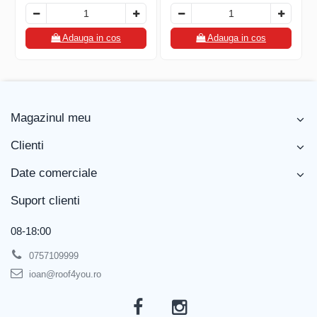
FREUND
FALZSID
STUBAI
Adauga in cos
Adauga in cos
SCHLEBACH
Magazinul meu
Clienti
Date comerciale
Suport clienti
08-18:00
0757109999
ioan@roof4you.ro