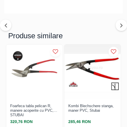
Structuri fatade ventilate
Accesorii ciocane
Scule
Trasatoare
Dispozitiv de indoit
Produse similare
Sabloane
Prisme
Expandoare
Fierastraie
Topoare
Leviere
Nicovale
Accesorii
SOREX
BUSCHMANN
Foarfeca tabla pelican R,
Kombi Blechschere stanga,
manere acoperite cu PVC,
maner PVC, Stubai
PROD-MASZ
STUBAI
WUKO
320,76 RON
285,46 RON