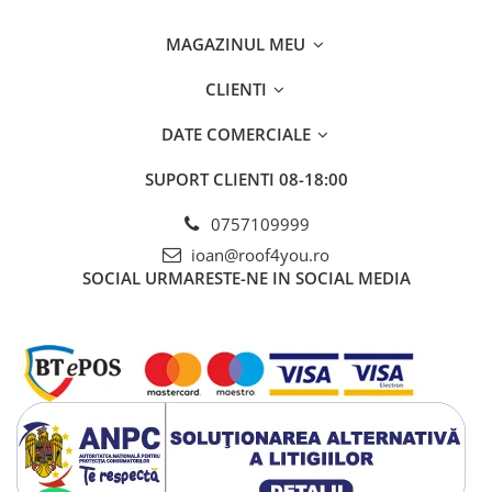
Structuri fatade ventilate
Accesorii ciocane
MAGAZINUL MEU
Scule
Trasatoare
CLIENTI
Dispozitiv de indoit
DATE COMERCIALE
Sabloane
Prisme
SUPORT CLIENTI
08-18:00
Expandoare
0757109999
Fierastraie
ioan@roof4you.ro
Topoare
SOCIAL
URMARESTE-NE IN SOCIAL MEDIA
Leviere
Nicovale
Accesorii
SOREX
BUSCHMANN
PROD-MASZ
WUKO