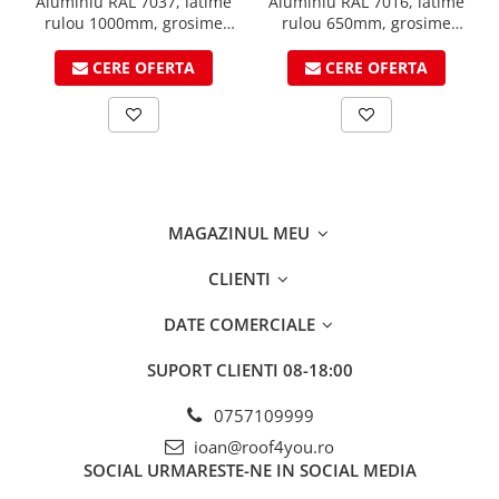
FREUND
Aluminiu RAL 7037, latime
Aluminiu RAL 7016, latime
rulou 1000mm, grosime
rulou 650mm, grosime
FALZSID
0.7mm, suprafata K2,
0.7mm, suprafata 3D,
STUBAI
VESTIS
VESTIS
CERE OFERTA
CERE OFERTA
SCHLEBACH
MAGAZINUL MEU
CLIENTI
DATE COMERCIALE
SUPORT CLIENTI
08-18:00
0757109999
ioan@roof4you.ro
SOCIAL
URMARESTE-NE IN SOCIAL MEDIA