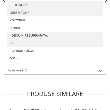
- CULOARE:
Structuri fatade ventilate
Accesorii ciocane
Scule
GREEN ROOF
Trasatoare
- GROSIME:
Dispozitiv de indoit
0.7mm
Sabloane
- DENUMIRE SUPRAFATA:
Prisme
K2
Expandoare
- LATIME RULOU:
Fierastraie
Topoare
650 mm
Leviere
Review-uri
(0)
Nicovale
Accesorii
SOREX
BUSCHMANN
PRODUSE SIMILARE
PROD-MASZ
WUKO