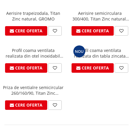
FREUND
FALZSID
Aerisire trapeizodala, Titan
Aerisire semicirculara
STUBAI
Zinc natural, GROMO
300/400, Titan Zinc natural,
SCHLEBACH
GROMO
CERE OFERTA
CERE OFERTA
Profil coama ventilata
Profil coama ventilata
NOU
realizata din otel inoxidabil,
realizata din tabla zincata
L=1905mm
2mm, L=2000mm
CERE OFERTA
CERE OFERTA
Priza de ventialre semicircular
260/160/90, Titan Zinc
natural, GROMO
CERE OFERTA