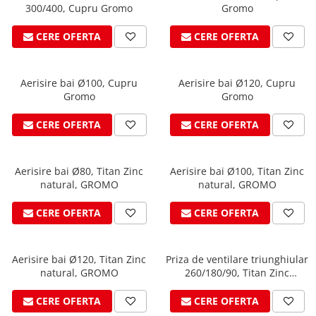
300/400, Cupru Gromo
Gromo
Structuri fatade ventilate
Accesorii ciocane
Scule
CERE OFERTA
CERE OFERTA
Trasatoare
Dispozitiv de indoit
Aerisire bai Ø100, Cupru
Aerisire bai Ø120, Cupru
Sabloane
Gromo
Gromo
Prisme
CERE OFERTA
CERE OFERTA
Expandoare
Fierastraie
Topoare
Aerisire bai Ø80, Titan Zinc
Aerisire bai Ø100, Titan Zinc
Leviere
natural, GROMO
natural, GROMO
Nicovale
CERE OFERTA
CERE OFERTA
Accesorii
SOREX
Aerisire bai Ø120, Titan Zinc
Priza de ventilare triunghiular
BUSCHMANN
natural, GROMO
260/180/90, Titan Zinc
PROD-MASZ
natural, GROMO
WUKO
CERE OFERTA
CERE OFERTA