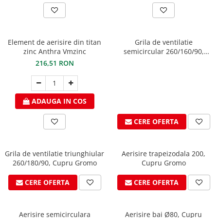
Ferestre de mansarda
Clesti inchidere in streasina
ROTO
Clesti jgheaburi si burlane
Accesorii invelitori si fatade
Clesti mari
Element de aerisire din titan
Grila de ventilatie
Clesti blocatori
Cleme fixe si mobile
zinc Anthra Vmzinc
semicircular 260/160/90,
Cupru Gromo
Clesti de sficuit
216,51 RON
Parazapezi
Clesti inchidere capace atic
Ornamente invelitori
Clesti speciali
Folii de difuzie
Clesti de dulgherie
ADAUGA IN COS
Ventilatii
Accesorii clesti
Parafrunzare
CERE OFERTA
Ciocane
Suporti panouri fotovoltaice
Elemente de dilatare
Ciocane cu cap din plastic
Suruburi si cuie
Ciocane cu cap din cauciuc
Grila de ventilatie triunghiular
Aerisire trapeizodala 200,
260/180/90, Cupru Gromo
Cupru Gromo
Lucru pe acoperis
Ciocane cu cap din lemn
Platforme de lucru
Ciocane cu cap din fier
CERE OFERTA
CERE OFERTA
Trepte de acces
Ciocane fara recul
Lucru pe acoperis
Ciocane pentru plumb
Aerisire semicirculara
Aerisire bai Ø80, Cupru
Seturi trepte acces pe acoperis
Ciocane de finisaje