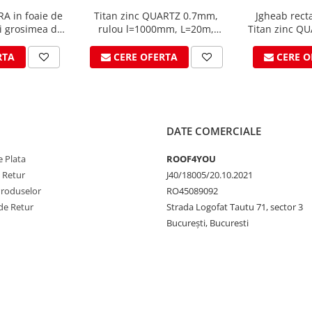
RA in foaie de
Titan zinc QUARTZ 0.7mm,
Jgheab rec
 grosimea de
rulou l=1000mm, L=20m,
Titan zinc Q
Vmzinc
Vmzinc
RTA
CERE OFERTA
CERE O
DATE COMERCIALE
 Plata
ROOF4YOU
e Retur
J40/18005/20.10.2021
Produselor
RO45089092
de Retur
Strada Logofat Tautu 71, sector 3
București, Bucuresti