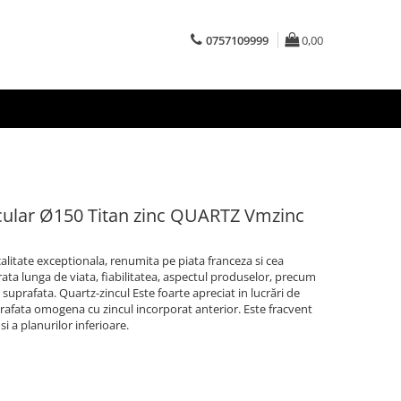
0757109999
0,00
rcular Ø150 Titan zinc QUARTZ Vmzinc
litate exceptionala, renumita pe piata franceza si cea
ata lunga de viata, fiabilitatea, aspectul produselor, precum
 suprafata. Quartz-zincul Este foarte apreciat in lucrări de
rafata omogena cu zincul incorporat anterior. Este fracvent
si a planurilor inferioare.