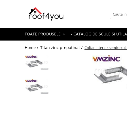
Toate Produsele
Tinichigerie - Scule
TOATE PRODUSELE
- CATALOG DE SCULE SI UTILA
Foarfeci
Foarfeci pelican
Home /
Titan zinc prepatinat /
Coltar interior semicircu
Foarfeci de stanga (L)
Foarfeci de dreapta (R)
Foarfeci cu taiere dreapta
Foarfeci pentru crestaturi
Foarfeci speciale
Seturi foarfeci
Clesti
Clesti 45°
Clesti 90°
Clesti drepti