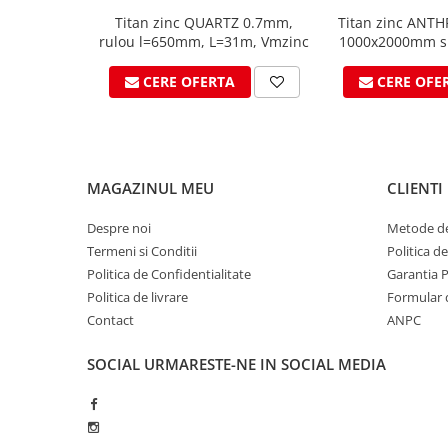
Ciocane pentru plumb
Titan zinc QUARTZ 0.7mm,
Titan zinc ANTH
Ciocane de finisaje
rulou l=650mm, L=31m, Vmzinc
1000x2000mm si
Accesorii ciocane
0.7mm, 
CERE OFERTA
CERE OFE
Scule
Trasatoare
Dispozitiv de indoit
Sabloane
MAGAZINUL MEU
CLIENTI
Prisme
Expandoare
Despre noi
Metode de
Fierastraie
Termeni si Conditii
Politica d
Topoare
Politica de Confidentialitate
Garantia 
Politica de livrare
Formular 
Leviere
Contact
ANPC
Nicovale
Accesorii
SOCIAL
URMARESTE-NE IN SOCIAL MEDIA
SOREX
BUSCHMANN
PROD-MASZ