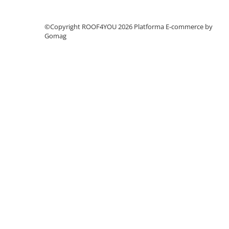
WUKO
FREUND
©Copyright ROOF4YOU 2026
Platforma E-commerce by
FALZSID
Gomag
STUBAI
SCHLEBACH
Tinichigerie - Utilaje
Utilaje pentru tabla
Ardezie - Scule si Utilaje
Sudura si Lipire Profesionala
Pentru tabla
- Seturi de sudura
- Capete pentru lipit
- Piese individuale
- Consumabile pentru cositorit
- Recipienti si pensule
Pentru membrane
- Role presoare