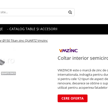
JE
- CATALOG TABLE ȘI ACCESORII
lar Ø150 Titan zinc QUARTZ Vmzinc
Coltar interior semici
VMZINC® este o marcă de zinc de ca
internationala, indragita pentru dur
si pentru cele 12 tipuri de aspect de
renovare, deoarece se obtine o sup
utilizat pentru acoperirea fatadelor 
CERE OFERTA