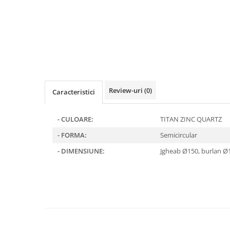
Clesti inchidere falt
Clesti din aluminiu
Clesti inchidere in streasina
Clesti jgheaburi si burlane
Clesti mari
Clesti blocatori
Clesti de sficuit
Review-uri
(0)
Caracteristici
Clesti inchidere capace atic
Clesti speciali
- CULOARE:
TITAN ZINC QUARTZ
Clesti de dulgherie
- FORMA:
Semicircular
Accesorii clesti
Ciocane
- DIMENSIUNE:
Jgheab Ø150, burlan 
Ciocane cu cap din plastic
Ciocane cu cap din cauciuc
Ciocane cu cap din lemn
Ciocane cu cap din fier
Ciocane fara recul