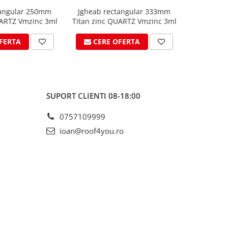
tangular 250mm
Jgheab rectangular 333mm
Jgheab r
UARTZ Vmzinc 3ml
Titan zinc QUARTZ Vmzinc 3ml
Titan zin
FERTA
CERE OFERTA
CER
SUPORT CLIENTI
08-18:00
0757109999
ioan@roof4you.ro