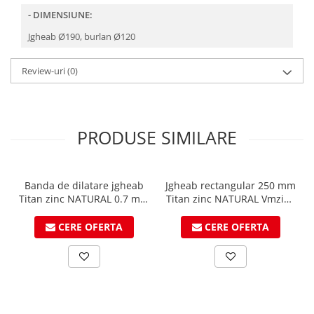
- DIMENSIUNE:
Structuri fatade ventilate
Accesorii ciocane
Scule
Jgheab Ø190, burlan Ø120
Trasatoare
Review-uri
(0)
Dispozitiv de indoit
Sabloane
Prisme
Expandoare
PRODUSE SIMILARE
Fierastraie
Topoare
Leviere
Banda de dilatare jgheab
Jgheab rectangular 250 mm
Titan zinc NATURAL 0.7 mm
Titan zinc NATURAL Vmzinc
Nicovale
latime 260mm x 3m
3ml
Accesorii
lungime - VMZINC
CERE OFERTA
CERE OFERTA
SOREX
BUSCHMANN
PROD-MASZ
WUKO