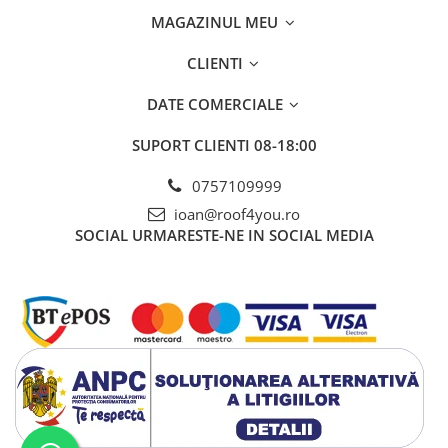
WUKO
MAGAZINUL MEU
FREUND
CLIENTI
FALZSID
STUBAI
DATE COMERCIALE
SCHLEBACH
Tinichigerie - Utilaje
SUPORT CLIENTI
08-18:00
Utilaje pentru tabla
0757109999
Ardezie - Scule si Utilaje
ioan@roof4you.ro
Sudura si Lipire Profesionala
SOCIAL
URMARESTE-NE IN SOCIAL MEDIA
Pentru tabla
- Seturi de sudura
- Capete pentru lipit
- Piese individuale
- Consumabile pentru cositorit
- Recipienti si pensule
Pentru membrane
- Role presoare