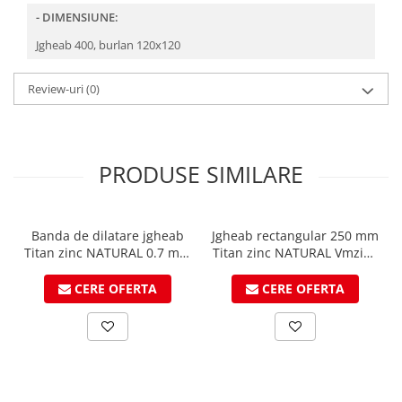
Ciocane pentru plumb
- DIMENSIUNE:
Ciocane de finisaje
Jgheab 400, burlan 120x120
Accesorii ciocane
Scule
Review-uri
(0)
Trasatoare
Dispozitiv de indoit
Sabloane
PRODUSE SIMILARE
Prisme
Expandoare
Fierastraie
Banda de dilatare jgheab
Jgheab rectangular 250 mm
Topoare
Titan zinc NATURAL 0.7 mm
Titan zinc NATURAL Vmzinc
Leviere
latime 260mm x 3m
3ml
lungime - VMZINC
CERE OFERTA
CERE OFERTA
Nicovale
Accesorii
SOREX
BUSCHMANN
PROD-MASZ