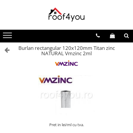
Toate Produsele
Tinichigerie - Scule
Foarfeci
Burlan rectangular 120x120mm Titan zinc
Foarfeci pelican
NATURAL Vmzinc 2ml
Foarfeci de stanga (L)
Foarfeci de dreapta (R)
Foarfeci cu taiere dreapta
Foarfeci pentru crestaturi
Foarfeci speciale
Seturi foarfeci
Clesti
Clesti 45°
Clesti 90°
Pret in lei/ml cu tva.
Clesti drepti