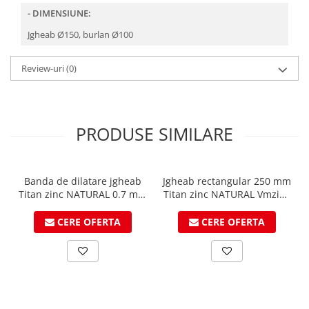
- DIMENSIUNE:
Structuri fatade ventilate
Accesorii ciocane
Scule
Jgheab Ø150, burlan Ø100
Trasatoare
Review-uri
(0)
Dispozitiv de indoit
Sabloane
Prisme
Expandoare
PRODUSE SIMILARE
Fierastraie
Topoare
Leviere
Banda de dilatare jgheab
Jgheab rectangular 250 mm
Titan zinc NATURAL 0.7 mm
Titan zinc NATURAL Vmzinc
Nicovale
latime 260mm x 3m
3ml
Accesorii
lungime - VMZINC
CERE OFERTA
CERE OFERTA
SOREX
BUSCHMANN
PROD-MASZ
WUKO