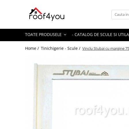
Toate Produsele
Tinichigerie - Scule
TOATE PRODUSELE
- CATALOG DE SCULE SI UTILA
Foarfeci
Foarfeci pelican
Home /
Tinichigerie - Scule /
Vinclu Stubai cu margine 
Foarfeci de stanga (L)
Foarfeci de dreapta (R)
Foarfeci cu taiere dreapta
Foarfeci pentru crestaturi
Foarfeci speciale
Seturi foarfeci
Clesti
Clesti 45°
Clesti 90°
Clesti drepti