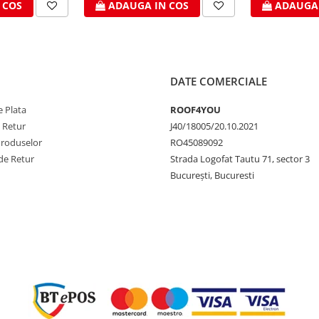
 COS
ADAUGA IN COS
ADAUGA 
DATE COMERCIALE
 Plata
ROOF4YOU
e Retur
J40/18005/20.10.2021
Produselor
RO45089092
de Retur
Strada Logofat Tautu 71, sector 3
București, Bucuresti