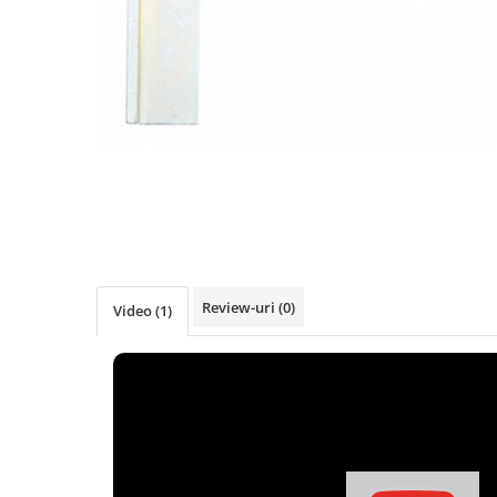
Clesti inchidere falt
Clesti din aluminiu
Clesti inchidere in streasina
Clesti jgheaburi si burlane
Clesti mari
Clesti blocatori
Clesti de sficuit
Clesti inchidere capace atic
Clesti speciali
Clesti de dulgherie
Accesorii clesti
Review-uri
(0)
Video
(1)
Ciocane
Ciocane cu cap din plastic
Ciocane cu cap din cauciuc
Ciocane cu cap din lemn
Ciocane cu cap din fier
Ciocane fara recul