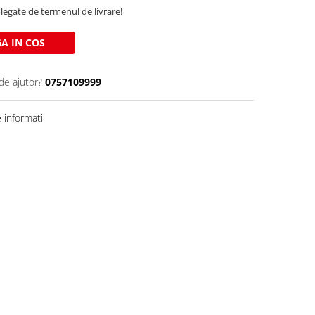
legate de termenul de livrare!
A IN COS
de ajutor?
0757109999
informatii