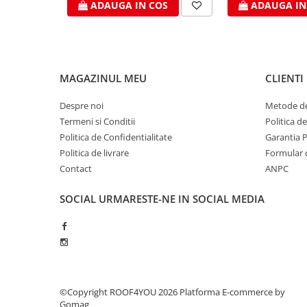
ADAUGA IN COS
ADAUGA IN
WUKO
FREUND
FALZSID
STUBAI
MAGAZINUL MEU
CLIENTI
SCHLEBACH
Tinichigerie - Utilaje
Despre noi
Metode de
Utilaje pentru tabla
Termeni si Conditii
Politica d
Ardezie - Scule si Utilaje
Politica de Confidentialitate
Garantia 
Sudura si Lipire Profesionala
Politica de livrare
Formular 
Contact
ANPC
Pentru tabla
- Seturi de sudura
SOCIAL
URMARESTE-NE IN SOCIAL MEDIA
- Capete pentru lipit
- Piese individuale
- Consumabile pentru cositorit
- Recipienti si pensule
Pentru membrane
©Copyright ROOF4YOU 2026
Platforma E-commerce by
- Role presoare
Gomag