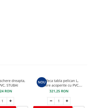
schere dreapta,
Foarfeca tabla pelican L,
Cleste pe
NOU
VC, STUBAI
manere acoperite cu PVC,
maxilar de 
STUBAI
PVC 
,24 RON
321,25 RON
2