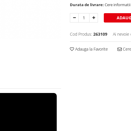
Durata de livrare:
Cere informatii 
ADAUG
Cod Produs:
263109
Ai nevoie 
Adauga la Favorite
Cere 