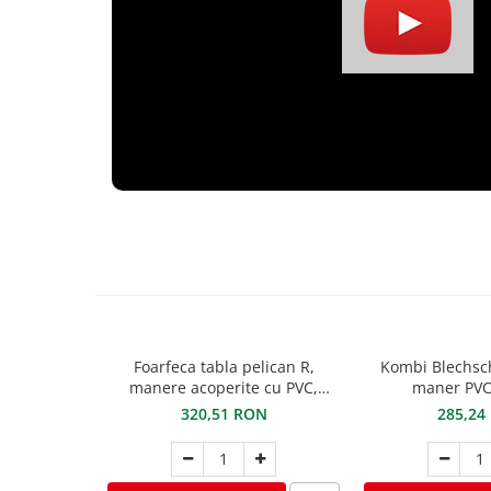
Ciocane pentru plumb
Ciocane de finisaje
Accesorii ciocane
Scule
Trasatoare
Dispozitiv de indoit
Sabloane
Prisme
Expandoare
Fierastraie
Topoare
Leviere
Nicovale
Foarfeca tabla pelican R,
Kombi Blechsc
Accesorii
manere acoperite cu PVC,
maner PVC
STUBAI
320,51 RON
285,24
SOREX
BUSCHMANN
PROD-MASZ