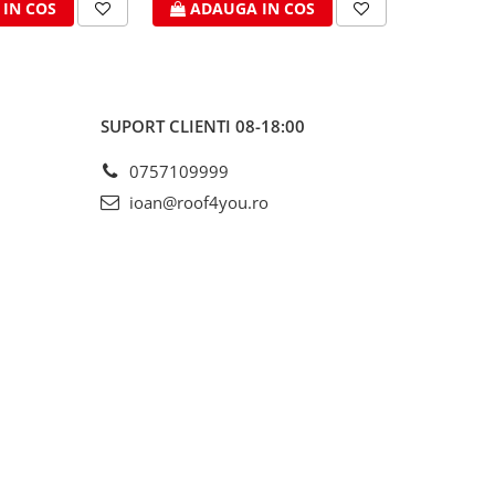
IN COS
ADAUGA IN COS
ADAU
SUPORT CLIENTI
08-18:00
0757109999
ioan@roof4you.ro