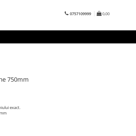
0757109999
0,00
gine 750mm
hiului exact.
30mm