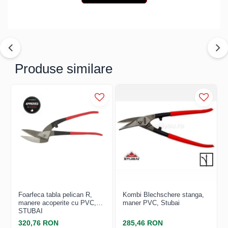
Structuri fatade ventilate
Accesorii ciocane
Scule
Trasatoare
Dispozitiv de indoit
Produse similare
Sabloane
Prisme
Expandoare
Fierastraie
Topoare
Leviere
Nicovale
Accesorii
SOREX
BUSCHMANN
Foarfeca tabla pelican R,
Kombi Blechschere stanga,
PROD-MASZ
manere acoperite cu PVC,
maner PVC, Stubai
STUBAI
WUKO
320,76 RON
285,46 RON