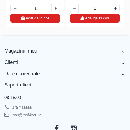
FREUND
FALZSID
STUBAI
Adauga in cos
Adauga in cos
SCHLEBACH
Magazinul meu
Clienti
Date comerciale
Suport clienti
08-18:00
0757109999
ioan@roof4you.ro