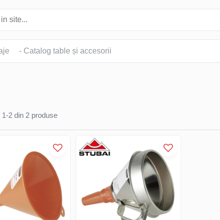
aje
- Catalog table și accesorii
1-
2
din
2
produse