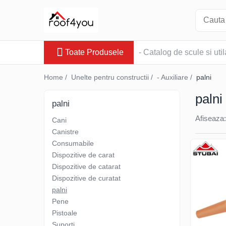
Toate Produsele
Toate Produsele
- Catalog de scule si util
Tinichigerie - Scule
Foarfeci
Home /
Unelte pentru constructii /
- Auxiliare /
palni
Foarfeci pelican
palni
Foarfeci de stanga (L)
palni
Foarfeci de dreapta (R)
Afiseaza:
Cani
Foarfeci cu taiere dreapta
Canistre
Foarfeci pentru crestaturi
Consumabile
Foarfeci speciale
Dispozitive de carat
Seturi foarfeci
Dispozitive de catarat
Clesti
Dispozitive de curatat
palni
Clesti 45°
Pene
Clesti 90°
Pistoale
Clesti drepti
Suporti