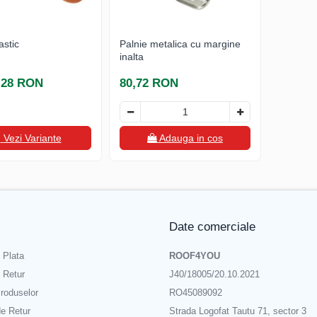
astic
Palnie metalica cu margine
inalta
9,28 RON
80,72 RON
Vezi Variante
Adauga in cos
Date comerciale
 Plata
ROOF4YOU
e Retur
J40/18005/20.10.2021
roduselor
RO45089092
de Retur
Strada Logofat Tautu 71, sector 3