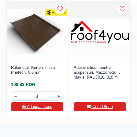
FREUND
FALZSID
STUBAI
SCHLEBACH
Rulou otel, Korten, finisaj
Adeziv silicon pentru
Printech, 0.6 mm
acoperisuri, Mazzonetto
Mavis, RAL 7016, 310 ml
109,82 RON
Adauga in cos
Cere Oferta