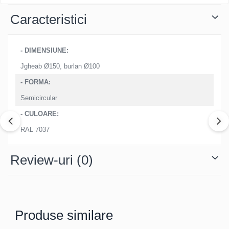
Structuri fatade ventilate
Accesorii ciocane
Caracteristici
Scule
Trasatoare
- DIMENSIUNE:
Dispozitiv de indoit
Jgheab Ø150, burlan Ø100
Sabloane
Prisme
- FORMA:
Expandoare
Semicircular
Fierastraie
- CULOARE:
Topoare
RAL 7037
Leviere
Nicovale
Review-uri
(0)
Accesorii
SOREX
BUSCHMANN
PROD-MASZ
Produse similare
WUKO