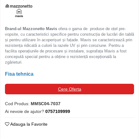
Ferestre de mansarda
Clesti inchidere in streasina
ROTO
Clesti jgheaburi si burlane
Accesorii invelitori si fatade
Clesti mari
Brand-ul Mazzonetto Mavis
ofera o gama de produse de oțel pre-
Clesti blocatori
Cleme fixe si mobile
vopsite, cu caracteristici specifice pentru construcția de lucrări din tablă
Clesti de sficuit
și pentru utilizare în acoperișuri și fațade. Mavis se caracterizează prin
Parazapezi
rezistența ridicată a culorii la razele UV și prin coroziune. Pentru a
Clesti inchidere capace atic
Ornamente invelitori
facilita operațiunile de procesare și instalare, suprafața Mavis a fost
Clesti speciali
concepută special pentru a obține o rezistență excepțională la
Folii de difuzie
zgârieturi.
Clesti de dulgherie
Ventilatii
Accesorii clesti
Parafrunzare
Fisa tehnica
Ciocane
Suporti panouri fotovoltaice
Cere Oferta
Elemente de dilatare
Ciocane cu cap din plastic
Suruburi si cuie
Ciocane cu cap din cauciuc
Cod Produs:
MMSC04-7037
Lucru pe acoperis
Ciocane cu cap din lemn
Ai nevoie de ajutor?
0757109999
Platforme de lucru
Ciocane cu cap din fier
Trepte de acces
Ciocane fara recul
Adauga la Favorite
Lucru pe acoperis
Ciocane pentru plumb
Seturi trepte acces pe acoperis
Ciocane de finisaje